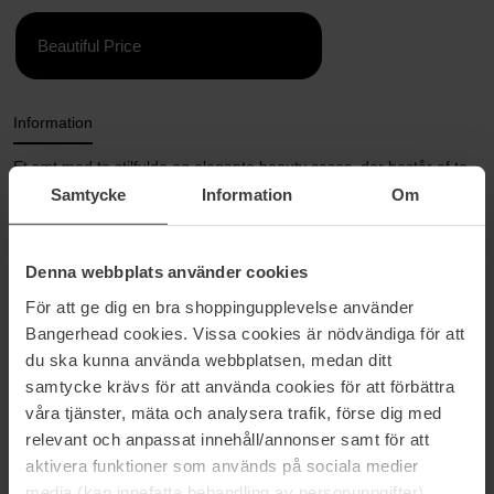
Beautiful Price
Information
Et sæt med to stilfulde og elegante beauty cases, der består af to
dele: et eksklusivt, kompakt etui og et gennemsigtigt rejseetui, der
Samtycke
Information
Om
er internationalt godkendt til væsker under flyrejser. Smukt
skandinavisk design med førsteklasses følelse og enestående
holdbarhed. Fås i fire signaturfarver: Neutra, Pink, Sea Blue og
Denna webbplats använder cookies
Black.
För att ge dig en bra shoppingupplevelse använder
Materialer:
Bangerhead cookies. Vissa cookies är nödvändiga för att
du ska kunna använda webbplatsen, medan ditt
Udvendigt: Vegansk læder af høj kvalitet
samtycke krävs för att använda cookies för att förbättra
Indvendigt: DUK og klar TPU.
våra tjänster, mäta och analysera trafik, förse dig med
Mål:
relevant och anpassat innehåll/annonser samt för att
Stor toilettaske i vegansk læder: L: 208 / B: 110 / H: 120 mm
aktivera funktioner som används på sociala medier
Indenfor toilettaske: L: 189 / B: 89 / H: 72mm
media (kan innefatta behandling av personuppgifter).