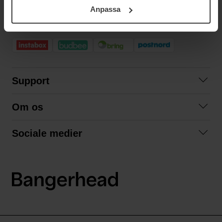
ditt samtycke. För mer information se vår Cookie Policy
Anpassa
samt vår Integritetspolicy.
HURTIG LEVERING
Support
Kontakt os
Om os
Spørgsmål og svar
Om os
Betingelser
Sociale medier
Samarbejd med os
Returnering
Facebook
Bæredygtighed
Privatlivspolitik
Instagram
LinkedIn