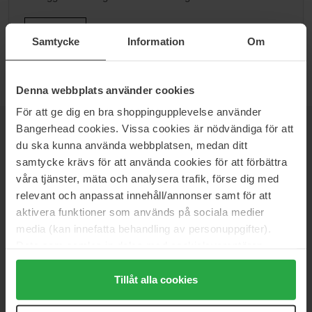
Gå til B
Samtycke
Information
Om
Denna webbplats använder cookies
För att ge dig en bra shoppingupplevelse använder
Bangerhead cookies. Vissa cookies är nödvändiga för att
NYHEDSBREV
du ska kunna använda webbplatsen, medan ditt
VÆR DEN FØRSTE TIL AT VIDE DET
samtycke krävs för att använda cookies för att förbättra
våra tjänster, mäta och analysera trafik, förse dig med
relevant och anpassat innehåll/annonser samt för att
aktivera funktioner som används på sociala medier
Vil du have de bedste beauty-nyheder direkte i din indbakke?
media (kan innefatta behandling av personuppgifter).
Vi giver dig de seneste trends, tips og eksklusive tilbud!
Data som samlas in delas med cookieleverantören.
Genom att trycka på "Tillåt alla cookies" accepterar du
SIKKER BETALING
alla cookies, medan du under "Detaljer" kan anpassa
Tillåt alla cookies
användningen av cookies. Du kan när som helst återkalla