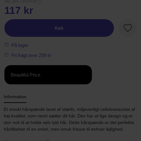
Vejl. pris 139,00 kr
117 kr
Køb
Favori
På lager
Fri fragt over 299 kr
Beautiful Price
Information
Et smukt hårspænde lavet af stærkt, miljøvenligt celluloseacetat af
høj kvalitet, som nemt sætter dit hår. Den har et lige design og er
stor nok til at holde selv tykt hår. Dette hårspænde er det perfekte
hårtilbehør til en enkel, men smuk frisure til enhver lejlighed.