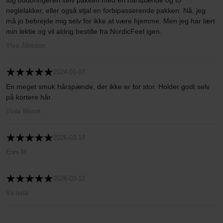
tog budbringeren selv pakken med en hårspænde og to
neglelakker, eller også stjal en forbipasserende pakken. Nå, jeg
må jo bebrejde mig selv for ikke at være hjemme. Men jeg har lært
min lektie og vil aldrig bestille fra NordicFeel igen.
Ylva Jönsson
2024-01-07
En meget smuk hårspænde, der ikke er for stor. Holder godt selv
på kortere hår.
Viola Wiirret
2026-03-14
Enni M
2026-03-12
Victoria