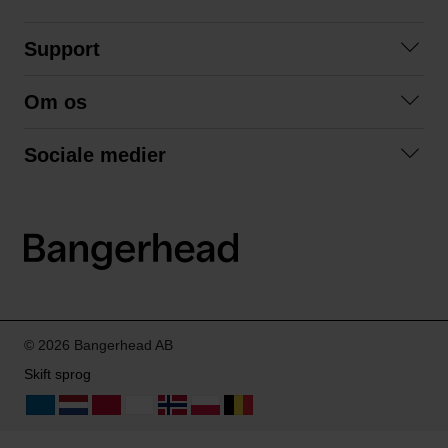
Support
Kontakt os
Om os
Spørgsmål og svar
Om os
Betingelser
Sociale medier
Samarbejd med os
Returnering
Facebook
Bæredygtighed
Privatlivspolitik
Instagram
LinkedIn
© 2026 Bangerhead AB
Skift sprog