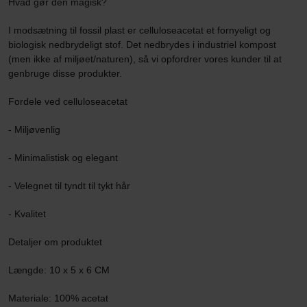
Hvad gør den magisk?
I modsætning til fossil plast er celluloseacetat et fornyeligt og
biologisk nedbrydeligt stof. Det nedbrydes i industriel kompost
(men ikke af miljøet/naturen), så vi opfordrer vores kunder til at
genbruge disse produkter.
Fordele ved celluloseacetat
- Miljøvenlig
- Minimalistisk og elegant
- Velegnet til tyndt til tykt hår
- Kvalitet
Detaljer om produktet
Længde: 10 x 5 x 6 CM
Materiale: 100% acetat