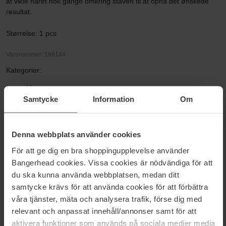
at vikle håret nok gange omkring staven til at opnå det ønskede
resultat.
Størrelse: 1 pcs
Varenummer: 196144
Kategorier:
Hjem
Hårpleje
Samtycke
Information
Om
Varmeredskaber
Heatless curls
Heatless Curls in Mulberry Silk Medium
Denna webbplats använder cookies
För att ge dig en bra shoppingupplevelse använder
Bangerhead cookies. Vissa cookies är nödvändiga för att
Anmeldelser (12)
Spørgsmål og svar (0)
du ska kunna använda webbplatsen, medan ditt
samtycke krävs för att använda cookies för att förbättra
våra tjänster, mäta och analysera trafik, förse dig med
3.3
relevant och anpassat innehåll/annonser samt för att
aktivera funktioner som används på sociala medier media