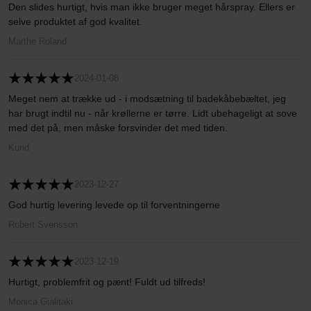
Den slides hurtigt, hvis man ikke bruger meget hårspray. Ellers er
selve produktet af god kvalitet.
Marthe Roland
2024-01-08
Meget nem at trække ud - i modsætning til badekåbebæltet, jeg
har brugt indtil nu - når krøllerne er tørre. Lidt ubehageligt at sove
med det på, men måske forsvinder det med tiden.
Kund
2023-12-27
God hurtig levering levede op til forventningerne
Robert Svensson
2023-12-19
Hurtigt, problemfrit og pænt! Fuldt ud tilfreds!
Monica Gialitaki