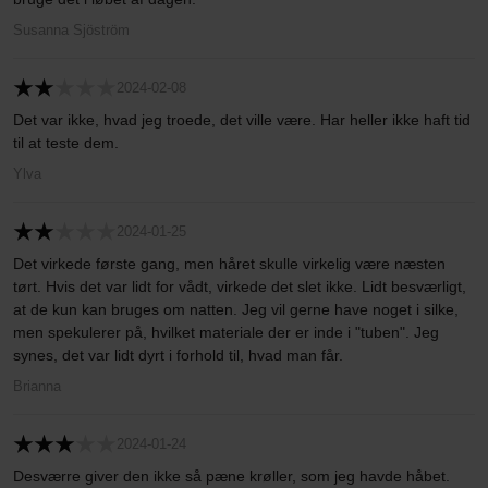
Susanna Sjöström
2024-02-08
Det var ikke, hvad jeg troede, det ville være. Har heller ikke haft tid
til at teste dem.
Ylva
2024-01-25
Det virkede første gang, men håret skulle virkelig være næsten
tørt. Hvis det var lidt for vådt, virkede det slet ikke. Lidt besværligt,
at de kun kan bruges om natten. Jeg vil gerne have noget i silke,
men spekulerer på, hvilket materiale der er inde i "tuben". Jeg
synes, det var lidt dyrt i forhold til, hvad man får.
Brianna
2024-01-24
Desværre giver den ikke så pæne krøller, som jeg havde håbet.