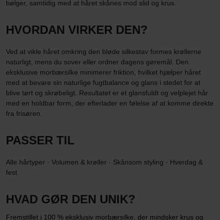
bølger, samtidig med at håret skånes mod slid og krus.
HVORDAN VIRKER DEN?
Ved at vikle håret omkring den bløde silkestav formes krøllerne
naturligt, mens du sover eller ordner dagens gøremål. Den
eksklusive morbærsilke minimerer friktion, hvilket hjælper håret
med at bevare sin naturlige fugtbalance og glans i stedet for at
blive tørt og skrøbeligt. Resultatet er et glansfuldt og velplejet hår
med en holdbar form, der efterlader en følelse af at komme direkte
fra frisøren.
PASSER TIL
Alle hårtyper · Volumen & krøller · Skånsom styling · Hverdag &
fest
HVAD GØR DEN UNIK?
Fremstillet i 100 % eksklusiv morbærsilke, der mindsker krus og