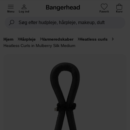
Menu
Log ind
Favorit
Kurv
Hjem
Hårpleje
Varmeredskaber
Heatless curls
Heatless Curls in Mulberry Silk Medium