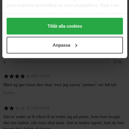
(kan innefatta behandling av personuppgifter). Data som
Baseret på 12 anmeldelser
samlas in delas med cookieleverantören. Genom att
trycka på "Tillåt alla cookies" accepterar du alla cookies,
5
42%
medan du under "Detaljer" kan anpassa användningen av
Tillåt alla cookies
cookies. Du kan när som helst återkalla ditt samtycke.
4
8%
För mer information se vår Cookie Policy samt vår
3
8%
Anpassa
Integritetspolicy.
2
25%
1
17%
2025-09-03
Blød og gør hvad den skal, men jeg synes "pølsen" var lidt tyk.
Emma
2025-02-03
Det er svært at få håret til at holde sig på plads, hvis man bruger
det om natten, når man skal sove. Det er bedre egnet, hvis du kan
bruge det i løbet af dagen.