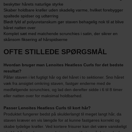
beskytter hårets naturlige styrke
Skaber holdbare krøller uden skadelig varme, hvilket forebygger
spaltede spidser og udtørring
Blødt fyld af polyuretanskum gør staven behagelig nok til at blive
båret natten over
Komplet sæt med matchende scrunchies i satin, der sikrer en
skånsom fiksering af hårspidserne
OFTE STILLEDE SPØRGSMÅL
Hvordan bruger man Lenoites Heatless Curls for det bedste
resultat?
Påfør staven i let fugtigt hår og del håret i to sektioner. Sno håret
væk fra ansigtet omkring staven, fastgør enderne med de
medfølgende scrunchies, og lad den derefter sidde i 6 til 8 timer
eller natten over for maksimal holdbarhed.
Passer Lenoites Heatless Curls til kort hår?
Produktet fungerer bedst på skulderlangt til meget langt hår, da
staven kræver en vis længde for at kunne fastgøres korrekt og
skabe tydelige krøller. Ved kortere frisurer kan det være vanskeligt