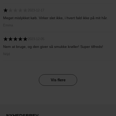
2023-12-17
Meget mislykket køb. Virker slet ikke, i hvert fald ikke på mit hår.
Emma
2023-12-05
Nem at bruge, og den giver så smukke krøller! Super tilfreds!
Nöjd
Vis flere
NYHEDSBREV