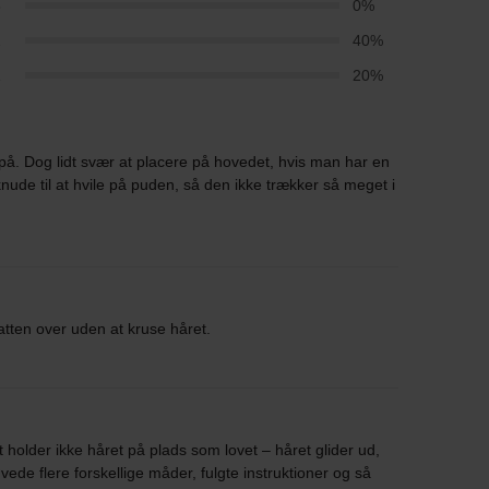
3
0%
2
40%
1
20%
på. Dog lidt svær at placere på hovedet, hvis man har en
nude til at hvile på puden, så den ikke trækker så meget i
 natten over uden at kruse håret.
holder ikke håret på plads som lovet – håret glider ud,
de flere forskellige måder, fulgte instruktioner og så