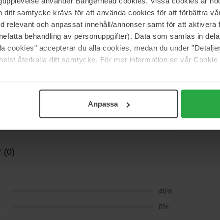
ngupplevelse använder Bangerhead cookies. Vissa cookies är nöd
itt samtycke krävs för att använda cookies för att förbättra vår
med relevant och anpassat innehåll/annonser samt för att aktiver
nefatta behandling av personuppgifter). Data som samlas in del
alla cookies" accepterar du alla cookies, medan du under "Detal
elst återkalla ditt samtycke. För mer information se vår Cookie
Anpassa
 (0)
5
40%
4
0%