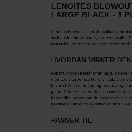
LENOITES BLOWOUT
LARGE BLACK - 1 P
Lenoites Blowout Tie er et eksklusivt hårtil
styling eller skabe bløde, varmefri krølle
føntørring, mens den beskytter håret mod fri
HVORDAN VIRKER DEN
Konstruktionen består af en blød, silkebekl
efterlade skarpe mærker eller buk. Den luks
bevare hårets naturlige fugtbalance og glans
glatte. Denne store model i klassisk sort ru
behageligt, uanset om du sover eller er akti
bevaret volumen og en silkeblød finish, der 
PASSER TIL