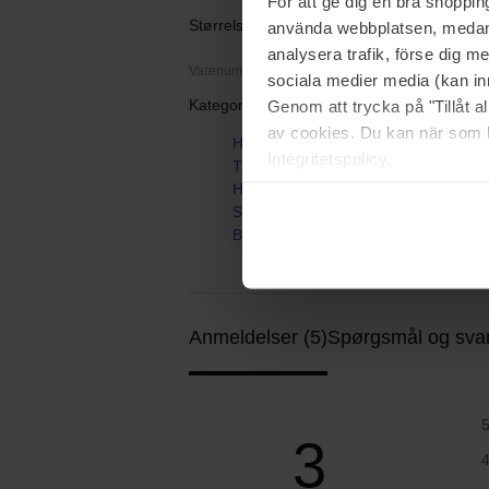
För att ge dig en bra shoppi
Størrelse: 1 pcs
använda webbplatsen, medan d
analysera trafik, förse dig 
Varenummer: 196158
sociala medier media (kan in
Kategorier:
Genom att trycka på "Tillåt 
av cookies. Du kan när som h
Hjem
Integritetspolicy.
Tilbehør
Hårbånd & Håraccessories
Scrunchies
Blowout Tie in Mulberry Silk Large
Anmeldelser (5)
Spørgsmål og svar
3