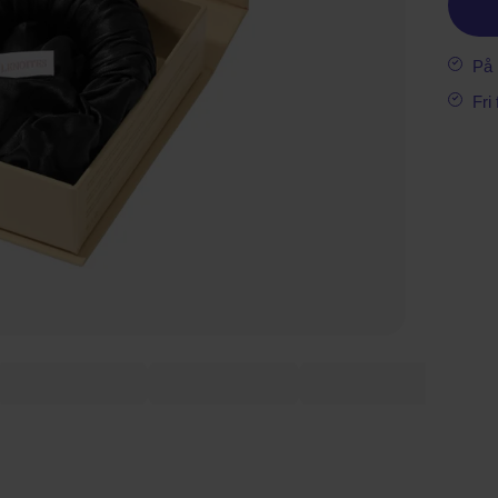
På 
Fri