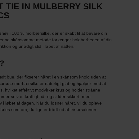
 TIE IN MULBERRY SILK
CS
behør i 100 % morbærsilke, der er skabt til at bevare din
r. Denne skånsomme metode forlænger holdbarheden af din
ktion og unødigt slid i løbet af natten.
?
ædt bue, der fikserer håret i en skånsom knold uden at
uriøse morbærsilke er naturligt glat og hjælper med at
, hvilket effektivt modvirker krus og holder stråene
mmer selv et kraftigt hår og sidder sikkert, men
v i løbet af dagen. Når du løsner håret, vil du opleve
føles som om, du lige er trådt ud af frisørsalonen.