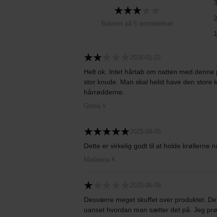
Baseret på 5 anmeldelser
2026-01-22
Helt ok. Intet hårtab om natten med denne 
stor knude. Man skal helst have den store k
hårrødderne.
Gloria V
2025-09-05
Dette er virkelig godt til at holde krøllerne
Matleena K
2025-06-08
Desværre meget skuffet over produktet. Det 
uanset hvordan man sætter det på. Jeg prøve