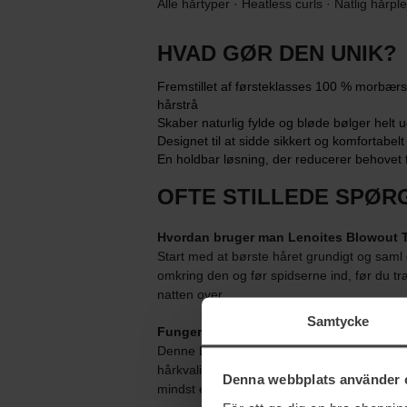
Alle hårtyper · Heatless curls · Natlig hårpl
HVAD GØR DEN UNIK?
Fremstillet af førsteklasses 100 % morbærs
hårstrå
Skaber naturlig fylde og bløde bølger helt
Designet til at sidde sikkert og komfortabel
En holdbar løsning, der reducerer behovet 
OFTE STILLEDE SPØR
Hvordan bruger man Lenoites Blowout Tie
Start med at børste håret grundigt og saml 
omkring den og før spidserne ind, før du tr
natten over.
Samtycke
Fungerer Lenoites Blowout Tie også til 
Denne Large-model er optimeret til skulderl
hårkvalitet. For at opnå det optimale resulta
Denna webbplats använder 
mindst én gang omkring silkebuen.