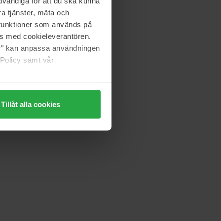
vändiga för att du ska kunna
a tjänster, mäta och
a funktioner som används på
as med cookieleverantören.
jer" kan anpassa användningen
 Policy samt vår
Tillåt alla cookies