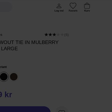
Log ind
Favorit
Kurv
es
(5)
WOUT TIE IN MULBERRY
K LARGE
riant
9 kr