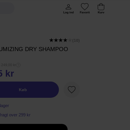
Log ind
Favorit
Kurv
(10)
UMIZING DRY SHAMPOO
s 249,00 kr
5 kr
Køb
Favorit
lager
 fragt over 299 kr