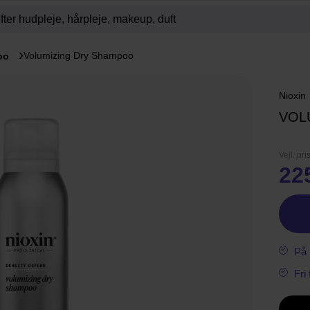
Volumizing Dry Shampoo
oo
Nioxin
VOL
Vejl. pri
22
På 
Fri