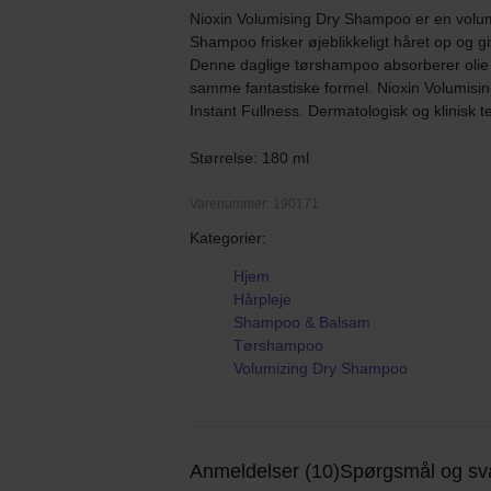
Nioxin Volumising Dry Shampoo er en volum
Shampoo frisker øjeblikkeligt håret op og gi
Denne daglige tørshampoo absorberer olie og f
samme fantastiske formel. Nioxin Volumisin
Instant Fullness. Dermatologisk og klinisk te
Størrelse: 180 ml
Varenummer: 190171
Kategorier:
Hjem
Hårpleje
Shampoo & Balsam
Tørshampoo
Volumizing Dry Shampoo
Anmeldelser (10)
Spørgsmål og sva