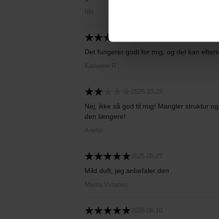
Ida
2025-12-11
Det fungerer godt for mig, og det kan efterl
Karianne R
2025-10-23
Nej, ikke så god til mig! Mangler struktur o
den længere!
Anette
2025-08-27
Mild duft, jeg anbefaler den.
Marita Virtanen
2026-06-10