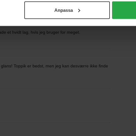
Anpassa
ade et hvidt lag, hvis jeg bruger for meget.
g glans! Toppik er bedst, men jeg kan desværre ikke finde