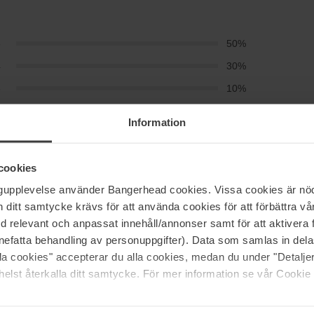
5
50%
4
30%
3
10%
2
10%
Information
1
0%
cookies
rver ikke så meget som mange andre tilsvarende
ngupplevelse använder Bangerhead cookies. Vissa cookies är nöd
r supergodt!
itt samtycke krävs för att använda cookies för att förbättra vår
med relevant och anpassat innehåll/annonser samt för att aktiver
nefatta behandling av personuppgifter). Data som samlas in del
alla cookies" accepterar du alla cookies, medan du under "Detal
elst återkalla ditt samtycke. För mer information se vår Cookie
g, at den skal give volumen ved at få håret til at føles ru
en jeg bemærkede ikke meget volumen. Ellers er det en