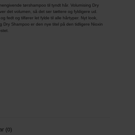
engivende tørshampoo til tyndt hår. Volumising Dry
ver det volumen, så det ser tættere og fyldigere ud.
edt og tilfører let fylde til alle hårtyper. Nyt look,
g Dry Shampoo er den nye titel på den tidligere Nioxin
stet.
r (0)