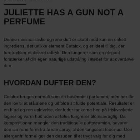
JULIETTE HAS A GUN NOT A
PERFUME
Denne minimalistiske og rene duft er skabt med kun én enkelt
ingrediens, det unikke element Cetalox, og er ideel til dig, der
foretrækker et diskret udtryk. Den fungerer som en elegant
forstærker af din egen naturlige udstråling i stedet for at overdøve
den.
HVORDAN DUFTER DEN?
Cetalox bruges normalt som en basenote i parfumeri, men her får
den lov til at stå alene og udfolde sit fulde potentiale. Resultatet er
en blød og ren oplevelse, der leder tankerne hen på friskvaskede
lagner og varm hud uden at føles tung eller blomsteragtig. Da
kompositionen mangler den traditionelle duftpyramide, bevarer
den sin rene form fra første spray, til den langsomt toner ud. Den
allergenfri formel gør den desuden til et trygt valg for dig med