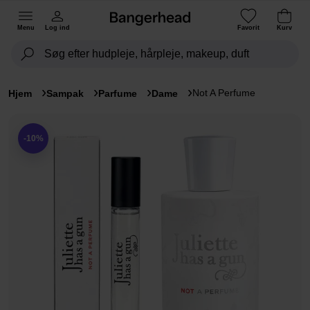
Menu
Log ind
Favorit
Kurv
Not A Perfume
Hjem
Sampak
Parfume
Dame
-10%