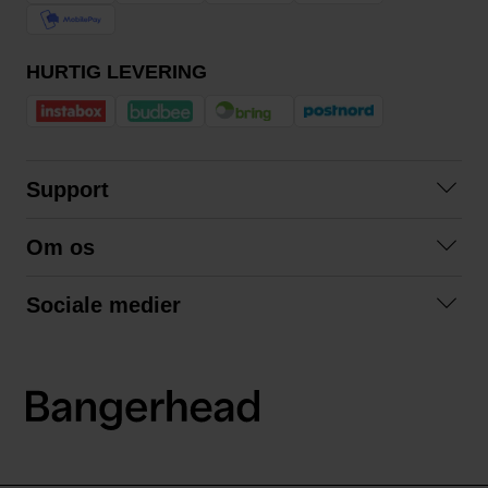
HURTIG LEVERING
Support
Kontakt os
Om os
Spørgsmål og svar
Om os
Betingelser
Sociale medier
Samarbejd med os
Returnering
Facebook
Bæredygtighed
Privatlivspolitik
Instagram
LinkedIn