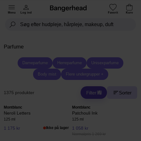
Menu
Log ind
Favorit
Kurv
Parfume
Dameparfume
Herreparfume
Unisexparfume
Body mist
Flere undergrupper +
Filter
Sorter
1375 produkter
Montblanc
Montblanc
Neroli Letters
Patchouli Ink
125 ml
125 ml
1 175 kr
Ikke på lager
1 058 kr
Normalpris 1 269 kr