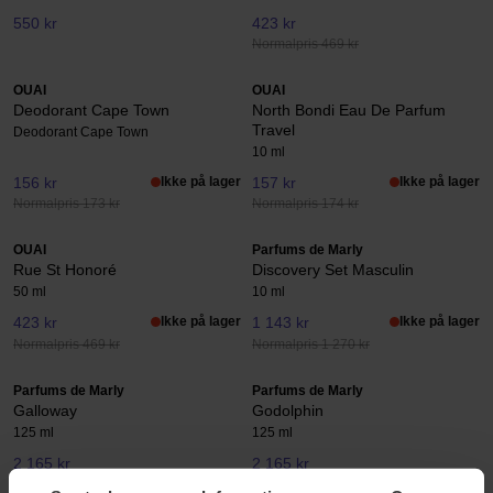
550 kr
423 kr
Normalpris 469 kr
OUAI
OUAI
Deodorant Cape Town
North Bondi Eau De Parfum
Travel
Deodorant Cape Town
10 ml
156 kr
Ikke på lager
157 kr
Ikke på lager
Normalpris 173 kr
Normalpris 174 kr
OUAI
Parfums de Marly
Rue St Honoré
Discovery Set Masculin
50 ml
10 ml
423 kr
Ikke på lager
1 143 kr
Ikke på lager
Normalpris 469 kr
Normalpris 1 270 kr
Parfums de Marly
Parfums de Marly
Galloway
Godolphin
125 ml
125 ml
2 165 kr
2 165 kr