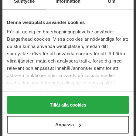
Samtycke
Information
Om
Parfums de Marly
Parfums de Marly
Godolphin Man
Kalan Man
Denna webbplats använder cookies
75 ml
125 ml
1 512 kr
1 949 kr
Ikke på lager
För att ge dig en bra shoppingupplevelse använder
Normalpris 1 680 kr
Normalpris 2 165 kr
Bangerhead cookies. Vissa cookies är nödvändiga för att
du ska kunna använda webbplatsen, medan ditt
Parfums de Marly
Parfums de Marly
samtycke krävs för att använda cookies för att förbättra
Layton Exclusif
Oajan Eau De Parfum Spray
våra tjänster, mäta och analysera trafik, förse dig med
75 ml
125 ml
relevant och anpassat innehåll/annonser samt för att
2 050 kr
1 949 kr
Ikke på lager
Normalpris 2 165 kr
aktivera funktioner som används på sociala medier
media (kan innefatta behandling av personuppgifter).
Parfums de Marly
Parfums de Marly
Data som samlas in delas med cookieleverantören.
Pegasus Exclusif
Pegasus Man
Genom att trycka på "Tillåt alla cookies" accepterar du
125 ml
75 ml
alla cookies, medan du under "Detaljer" kan anpassa
Tillåt alla cookies
2 602 kr
1 512 kr
användningen av cookies. Du kan när som helst återkalla
Normalpris 2 891 kr
Normalpris 1 680 kr
ditt samtycke. För mer information se vår Cookie Policy
Anpassa
samt vår Integritetspolicy.
Parfums de Marly
Prada
Sedley
Infusion Vanille