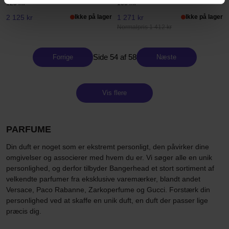
125 ml
100 ml
2 125 kr
Ikke på lager
1 271 kr
Ikke på lager
Normalpris 1 412 kr
Side 54 af 58
Forrige
Næste
Vis flere
PARFUME
Din duft er noget som er ekstremt personligt, den påvirker dine
omgivelser og associerer med hvem du er. Vi søger alle en unik
personlighed, og derfor tilbyder Bangerhead et stort sortiment af
velkendte parfumer fra eksklusive varemærker, blandt andet
Versace, Paco Rabanne, Zarkoperfume og Gucci. Forstærk din
personlighed ved at skaffe en unik duft, en duft der passer lige
præcis dig.