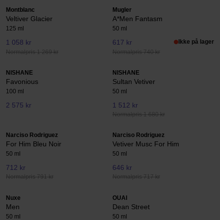
Montblanc
Mugler
Veltiver Glacier
A*Men Fantasm
125 ml
50 ml
1 058 kr
617 kr
Ikke på lager
Normalpris 1 269 kr
Normalpris 740 kr
NISHANE
NISHANE
Favonious
Sultan Vetiver
100 ml
50 ml
2 575 kr
1 512 kr
Normalpris 1 680 kr
Narciso Rodriguez
Narciso Rodriguez
For Him Bleu Noir
Vetiver Musc For Him
50 ml
50 ml
712 kr
646 kr
Normalpris 791 kr
Normalpris 717 kr
Nuxe
OUAI
Men
Dean Street
50 ml
50 ml