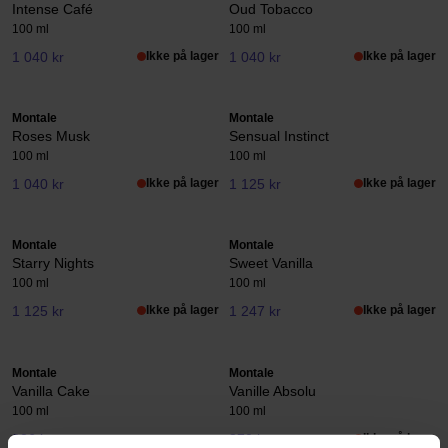
Intense Café
Oud Tobacco
100 ml
100 ml
1 040 kr
Ikke på lager
1 040 kr
Ikke på lager
Montale
Montale
Roses Musk
Sensual Instinct
100 ml
100 ml
1 040 kr
Ikke på lager
1 125 kr
Ikke på lager
Montale
Montale
Starry Nights
Sweet Vanilla
100 ml
100 ml
1 125 kr
Ikke på lager
1 247 kr
Ikke på lager
Montale
Montale
Vanilla Cake
Vanille Absolu
100 ml
100 ml
926 kr
870 kr
Ikke på lager