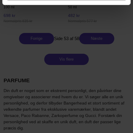
Legend Red
Legend Spirit
100 ml
50 ml
698 kr
482 kr
Normalpris 835 kr
Normalpris 577 kr
Side 53 af 58
Forrige
Næste
Vis flere
PARFUME
Din duft er noget som er ekstremt personligt, den påvirker dine
omgivelser og associerer med hvem du er. Vi søger alle en unik
personlighed, og derfor tilbyder Bangerhead et stort sortiment af
velkendte parfumer fra eksklusive varemærker, blandt andet
Versace, Paco Rabanne, Zarkoperfume og Gucci. Forstærk din
personlighed ved at skaffe en unik duft, en duft der passer lige
præcis dig.