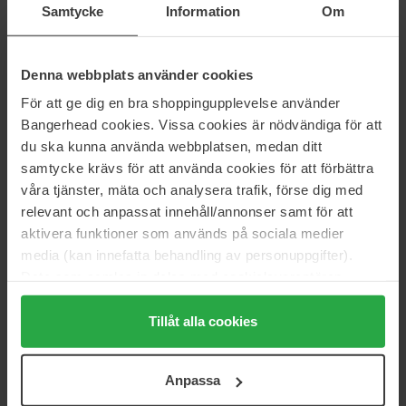
Samtycke
Information
Om
Montblanc
Montblanc
Emblem
Explorer Ultra Blue
Denna webbplats använder cookies
100 ml
30 ml
För att ge dig en bra shoppingupplevelse använder
684 kr
356 kr
Bangerhead cookies. Vissa cookies är nödvändiga för att
Normalpris 818 kr
Normalpris 395 kr
du ska kunna använda webbplatsen, medan ditt
Montblanc
Montblanc
samtycke krävs för att använda cookies för att förbättra
Extreme Leather
Legend Blue
våra tjänster, mäta och analysera trafik, förse dig med
125 ml
30 ml
relevant och anpassat innehåll/annonser samt för att
1 058 kr
356 kr
aktivera funktioner som används på sociala medier
Normalpris 1 269 kr
Normalpris 395 kr
media (kan innefatta behandling av personuppgifter).
Data som samlas in delas med cookieleverantören.
Montblanc
Montblanc
Legend Elixir
Legend Pour Homme
Genom att trycka på "Tillåt alla cookies" accepterar du
100 ml
50 ml
alla cookies, medan du under "Detaljer" kan anpassa
Tillåt alla cookies
800 kr
482 kr
användningen av cookies. Du kan när som helst återkalla
Normalpris 577 kr
ditt samtycke. För mer information se vår Cookie Policy
Anpassa
samt vår Integritetspolicy.
Montblanc
Montblanc