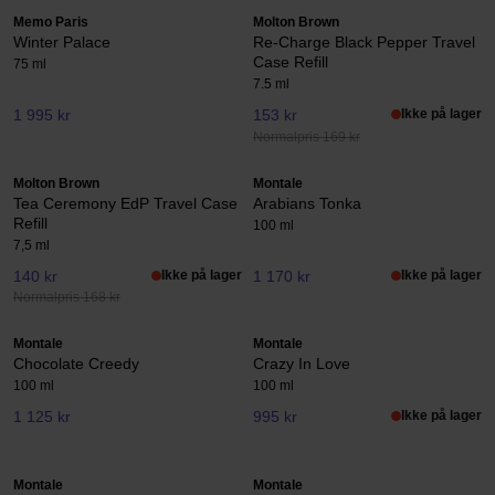
Memo Paris
Molton Brown
Winter Palace
Re-Charge Black Pepper Travel
Case Refill
75 ml
7.5 ml
1 995 kr
153 kr
Ikke på lager
Normalpris 169 kr
Molton Brown
Montale
Tea Ceremony EdP Travel Case
Arabians Tonka
Refill
100 ml
7,5 ml
140 kr
Ikke på lager
1 170 kr
Ikke på lager
Normalpris 168 kr
Montale
Montale
Chocolate Creedy
Crazy In Love
100 ml
100 ml
1 125 kr
995 kr
Ikke på lager
Montale
Montale