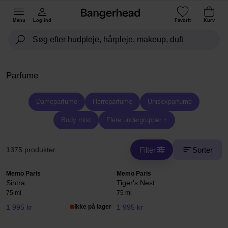
Menu
Log ind
Favorit
Kurv
Parfume
Dameparfume
Herreparfume
Unisexparfume
Body mist
Flere undergrupper +
Filter
Sorter
1375 produkter
Memo Paris
Memo Paris
Sintra
Tiger's Nest
75 ml
75 ml
1 995 kr
Ikke på lager
1 995 kr