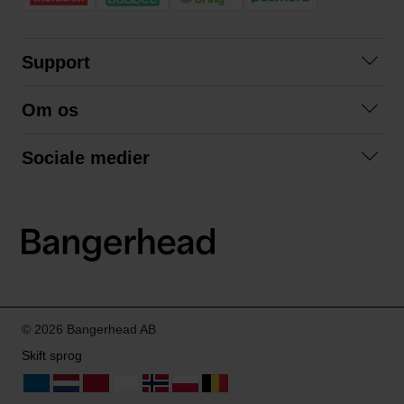
Support
Kontakt os
Om os
Spørgsmål og svar
Om os
Betingelser
Sociale medier
Samarbejd med os
Returnering
Facebook
Bæredygtighed
Privatlivspolitik
Instagram
LinkedIn
© 2026 Bangerhead AB
Skift sprog