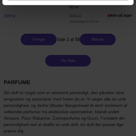
Melancholia
240 ml
50 ml
309 kr
644 kr
Ikke på lager
Normalpris 718 kr
Side 2 af 58
Forrige
Næste
Vis flere
PARFUME
Din duft er noget som er ekstremt personligt, den påvirker dine
omgivelser og associerer med hvem du er. Vi søger alle en unik
personlighed, og derfor tilbyder Bangerhead et stort sortiment af
velkendte parfumer fra eksklusive varemærker, blandt andet
Versace, Paco Rabanne, Zarkoperfume og Gucci. Forstærk din
personlighed ved at skaffe en unik duft, en duft der passer lige
præcis dig.