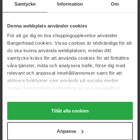
Samtycke
Information
Om
Jo Malone London
Gisada
Wood Sage & Sea Salt
Uomo
10 ml
100 ml
Denna webbplats använder cookies
207 kr
855 kr
För att ge dig en bra shoppingupplevelse använder
Normalpris 230 kr
Bangerhead cookies. Vissa cookies är nödvändiga för att
du ska kunna använda webbplatsen, medan ditt
Fugazzi
JEAN PAUL GAULTIER
Passionfroudh
Le Male
samtycke krävs för att använda cookies för att förbättra
50 ml
75 ml
våra tjänster, mäta och analysera trafik, förse dig med
1 125 kr
731 kr
relevant och anpassat innehåll/annonser samt för att
Normalpris 779 kr
aktivera funktioner som används på sociala medier
media (kan innefatta behandling av personuppgifter).
JEAN PAUL GAULTIER
JEAN PAUL GAULTIER
Data som samlas in delas med cookieleverantören.
Le Beau Paradise Garden
Le Beau
125 ml
75 ml
Genom att trycka på "Tillåt alla cookies" accepterar du
alla cookies, medan du under "Detaljer" kan anpassa
Tillåt alla cookies
945 kr
675 kr
Normalpris 1 049 kr
Normalpris 715 kr
användningen av cookies. Du kan när som helst återkalla
ditt samtycke. För mer information se vår Cookie Policy
Sol de Janeiro
Valentino
Anpassa
samt vår Integritetspolicy.
Cheirosa 40 Perfume Mist
Born in Roma Uomo Purple