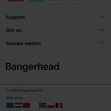
Support
Kontakt os
Om os
Spørgsmål og svar
Om os
Betingelser
Sociale medier
Samarbejd med os
Returnering
Facebook
Bæredygtighed
Privatlivspolitik
Instagram
LinkedIn
© 2026 Bangerhead AB
Skift sprog