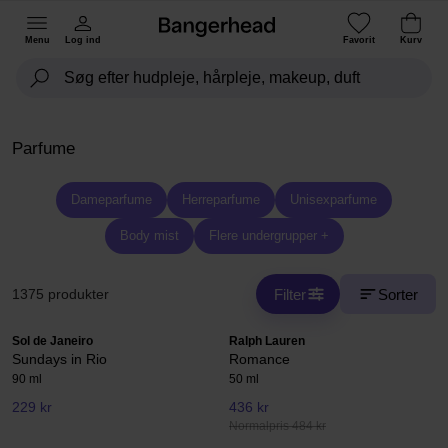
Menu
Log ind
Favorit
Kurv
Parfume
Dameparfume
Herreparfume
Unisexparfume
Body mist
Flere undergrupper +
Filter
Sorter
1375 produkter
Sol de Janeiro
Ralph Lauren
Sundays in Rio
Romance
90 ml
50 ml
229 kr
436 kr
Normalpris 484 kr