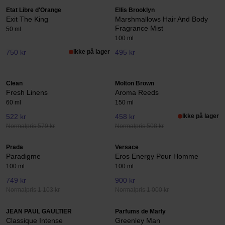
Etat Libre d'Orange
Ellis Brooklyn
Exit The King
Marshmallows Hair And Body
Fragrance Mist
50 ml
100 ml
750 kr
Ikke på lager
495 kr
Clean
Molton Brown
Fresh Linens
Aroma Reeds
60 ml
150 ml
522 kr
458 kr
Ikke på lager
Normalpris 579 kr
Normalpris 508 kr
Prada
Versace
Paradigme
Eros Energy Pour Homme
100 ml
100 ml
749 kr
900 kr
Normalpris 1 103 kr
Normalpris 1 000 kr
JEAN PAUL GAULTIER
Parfums de Marly
Classique Intense
Greenley Man