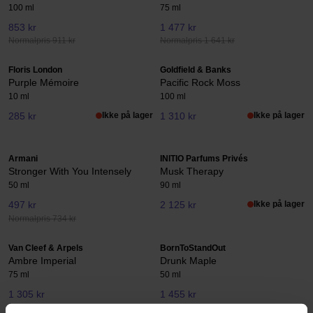
100 ml
75 ml
853 kr
1 477 kr
Normalpris 911 kr
Normalpris 1 641 kr
Floris London
Goldfield & Banks
Purple Mémoire
Pacific Rock Moss
10 ml
100 ml
285 kr
Ikke på lager
1 310 kr
Ikke på lager
Armani
INITIO Parfums Privés
Stronger With You Intensely
Musk Therapy
50 ml
90 ml
497 kr
2 125 kr
Ikke på lager
Normalpris 734 kr
Van Cleef & Arpels
BornToStandOut
Ambre Imperial
Drunk Maple
75 ml
50 ml
1 305 kr
1 455 kr
Normalpris 1 450 kr