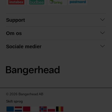
Support
Kontakt os
Om os
Spørgsmål og svar
Om os
Betingelser
Sociale medier
Samarbejd med os
Returnering
Facebook
Bæredygtighed
Privatlivspolitik
Instagram
LinkedIn
© 2026 Bangerhead AB
Skift sprog