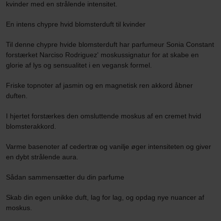
kvinder med en strålende intensitet.
En intens chypre hvid blomsterduft til kvinder
Til denne chypre hvide blomsterduft har parfumeur Sonia Constant
forstærket Narciso Rodriguez' moskussignatur for at skabe en
glorie af lys og sensualitet i en vegansk formel.
Friske topnoter af jasmin og en magnetisk ren akkord åbner
duften.
I hjertet forstærkes den omsluttende moskus af en cremet hvid
blomsterakkord.
Varme basenoter af cedertræ og vanilje øger intensiteten og giver
en dybt strålende aura.
Sådan sammensætter du din parfume
Skab din egen unikke duft, lag for lag, og opdag nye nuancer af
moskus.