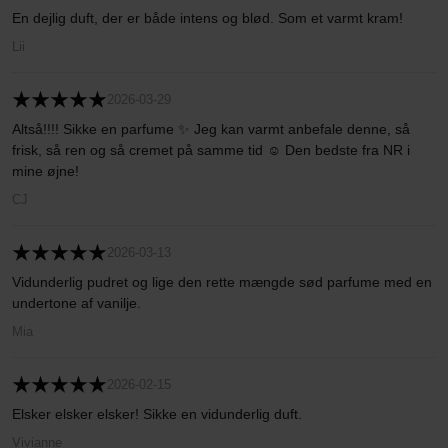
En dejlig duft, der er både intens og blød. Som et varmt kram!
Lii
2026-03-29
Altså!!!! Sikke en parfume ✨ Jeg kan varmt anbefale denne, så
frisk, så ren og så cremet på samme tid ☺️ Den bedste fra NR i
mine øjne!
CJ
2026-03-13
Vidunderlig pudret og lige den rette mængde sød parfume med en
undertone af vanilje.
Mia
2026-02-15
Elsker elsker elsker! Sikke en vidunderlig duft.
Vivianne