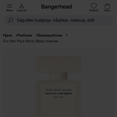
Menu
Log ind
Favorit
Kurv
Hjem
Parfume
Dameparfume
For Her Pure Musc Blanc Intense