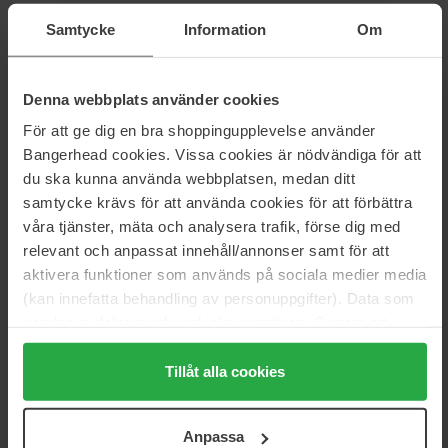
Hjem
Samtycke
Information
Om
Parfume
Dameparfume
For Her Pure Musc Blanc Intense
Denna webbplats använder cookies
För att ge dig en bra shoppingupplevelse använder
Bangerhead cookies. Vissa cookies är nödvändiga för att
Anmeldelser (14)
Spørgsmål og svar (0)
du ska kunna använda webbplatsen, medan ditt
samtycke krävs för att använda cookies för att förbättra
våra tjänster, mäta och analysera trafik, förse dig med
5
relevant och anpassat innehåll/annonser samt för att
aktivera funktioner som används på sociala medier media
(kan innefatta behandling av personuppgifter). Data som
Baseret på 14 anmeldelser
samlas in delas med cookieleverantören. Genom att
trycka på "Tillåt alla cookies" accepterar du alla cookies,
5
100%
medan du under "Detaljer" kan anpassa användningen av
Tillåt alla cookies
4
0%
cookies. Du kan när som helst återkalla ditt samtycke.
För mer information se vår Cookie Policy samt vår
3
0%
Anpassa
Integritetspolicy.