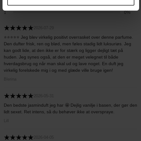
2
0%
1
0%
2026-07-29
⭐⭐⭐⭐⭐ Jeg blev virkelig positivt overrasket over denne parfume.
Den dufter frisk, ren og blød, men føles stadig lidt luksuriøs. Jeg
kan godt lide, at den ikke er for stærk og ligger dejligt tæt på
huden. Jeg synes også, at den er meget velegnet til både
hverdagsbrug og når man skal ud og lave noget. En duft jeg
virkelig forelskede mig i og med glæde ville bruge igen!
Blerina
2026-05-31
Den bedste jasminduft jeg har 🤩 Dejlig vanilje i basen, der gør den
lidt sexet. Ret intens, så du behøver ikke at overspraye.
Lill
2026-04-05