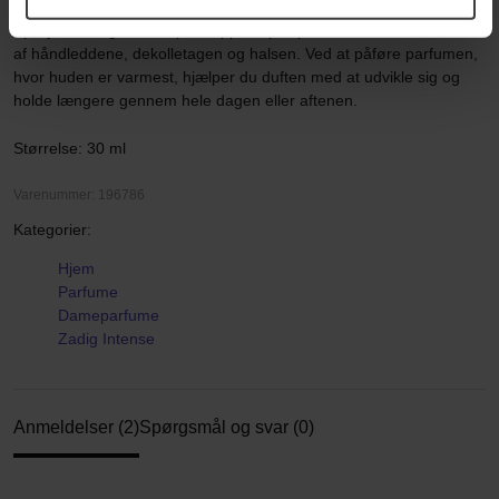
bedste holdbarhed?
Spray duften generøst på kroppens pulspunkter, såsom indersiden
af håndleddene, dekolletagen og halsen. Ved at påføre parfumen,
hvor huden er varmest, hjælper du duften med at udvikle sig og
holde længere gennem hele dagen eller aftenen.
Størrelse: 30 ml
Varenummer: 196786
Kategorier:
Hjem
Parfume
Dameparfume
Zadig Intense
Anmeldelser (2)
Spørgsmål og svar (0)