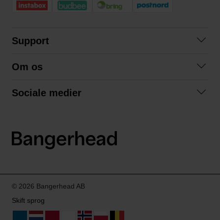
Support
Kontakt os
Om os
Spørgsmål og svar
Om os
Betingelser
Sociale medier
Samarbejd med os
Returnering
Facebook
Bæredygtighed
Privatlivspolitik
Instagram
LinkedIn
© 2026 Bangerhead AB
Skift sprog