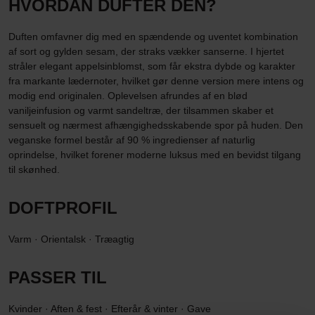
HVORDAN DUFTER DEN?
Duften omfavner dig med en spændende og uventet kombination
af sort og gylden sesam, der straks vækker sanserne. I hjertet
stråler elegant appelsinblomst, som får ekstra dybde og karakter
fra markante lædernoter, hvilket gør denne version mere intens og
modig end originalen. Oplevelsen afrundes af en blød
vaniljeinfusion og varmt sandeltræ, der tilsammen skaber et
sensuelt og nærmest afhængighedsskabende spor på huden. Den
veganske formel består af 90 % ingredienser af naturlig
oprindelse, hvilket forener moderne luksus med en bevidst tilgang
til skønhed.
DOFTPROFIL
Varm · Orientalsk · Træagtig
PASSER TIL
Kvinder · Aften & fest · Efterår & vinter · Gave