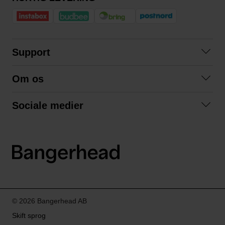
Support
Kontakt os
Om os
Spørgsmål og svar
Om os
Betingelser
Sociale medier
Samarbejd med os
Returnering
Facebook
Bæredygtighed
Privatlivspolitik
Instagram
LinkedIn
© 2026 Bangerhead AB
Skift sprog