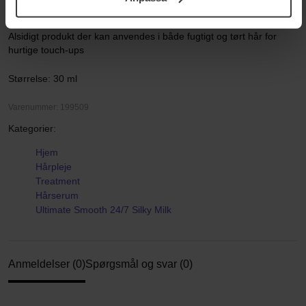
Integritetspolicy.
Den vægtløse mælkekonsistens tilfører blødhed og glans uden at
efterlade produktrester
Alsidigt produkt der kan anvendes i både fugtigt og tørt hår for
hurtige touch-ups
Størrelse: 30 ml
Varenummer: 199509
Kategorier:
Hjem
Hårpleje
Treatment
Hårserum
Ultimate Smooth 24/7 Silky Milk
Anmeldelser (0)
Spørgsmål og svar (0)