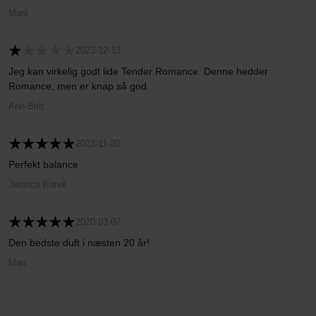
Marii
2023-12-13
Jeg kan virkelig godt lide Tender Romance. Denne hedder
Romance, men er knap så god.
Ann-Britt
2023-11-20
Perfekt balance
Jessica Korell
2020-03-07
Den bedste duft i næsten 20 år!
Mari