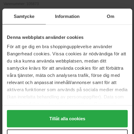
Varenummer: 105873
Kategorier:
Samtycke
Information
Om
Hjem
Parfume
Dameparfume
Denna webbplats använder cookies
Romance
För att ge dig en bra shoppingupplevelse använder
Bangerhead cookies. Vissa cookies är nödvändiga för att
du ska kunna använda webbplatsen, medan ditt
Anmeldelser (32)
Spørgsmål og svar (0)
samtycke krävs för att använda cookies för att förbättra
våra tjänster, mäta och analysera trafik, förse dig med
relevant och anpassat innehåll/annonser samt för att
4.8
aktivera funktioner som används på sociala medier media
(kan innefatta behandling av personuppgifter). Data som
samlas in delas med cookieleverantören. Genom att
trycka på "Tillåt alla cookies" accepterar du alla cookies,
Baseret på 32 anmeldelser
medan du under "Detaljer" kan anpassa användningen av
Tillåt alla cookies
cookies. Du kan när som helst återkalla ditt samtycke.
5
91%
För mer information se vår Cookie Policy samt vår