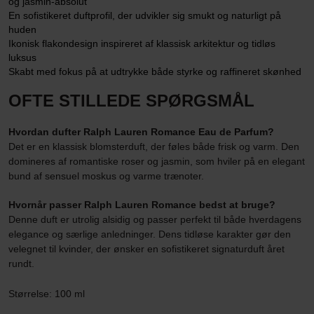
og jasmin-absolut
En sofistikeret duftprofil, der udvikler sig smukt og naturligt på
huden
Ikonisk flakondesign inspireret af klassisk arkitektur og tidløs
luksus
Skabt med fokus på at udtrykke både styrke og raffineret skønhed
OFTE STILLEDE SPØRGSMÅL
Hvordan dufter Ralph Lauren Romance Eau de Parfum?
Det er en klassisk blomsterduft, der føles både frisk og varm. Den
domineres af romantiske roser og jasmin, som hviler på en elegant
bund af sensuel moskus og varme trænoter.
Hvornår passer Ralph Lauren Romance bedst at bruge?
Denne duft er utrolig alsidig og passer perfekt til både hverdagens
elegance og særlige anledninger. Dens tidløse karakter gør den
velegnet til kvinder, der ønsker en sofistikeret signaturduft året
rundt.
Størrelse: 100 ml