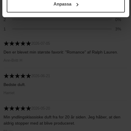
4
3%
Anpassa
Integritetspolicy.
3
3%
2
0%
1
3%
2026-07-05
Den er blevet min største favorit: "Romance" af Ralph Lauren.
Ann-Britt H
2026-06-21
Bedste duft.
Harriet
2026-05-20
Min yndlingsklassiske duft fra for 20 år siden. Jeg håber, at den
aldrig stopper med at blive produceret.