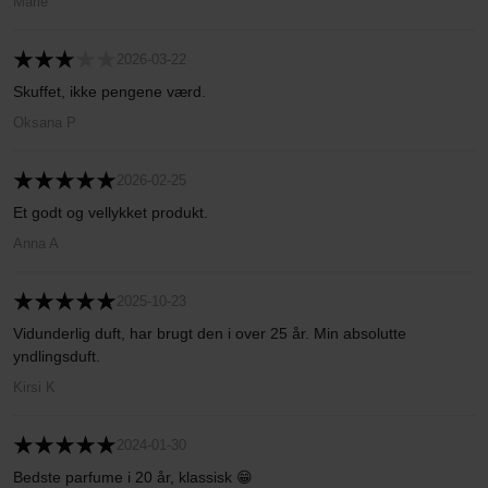
Marie
2026-03-22
Skuffet, ikke pengene værd.
Oksana P
2026-02-25
Et godt og vellykket produkt.
Anna A
2025-10-23
Vidunderlig duft, har brugt den i over 25 år. Min absolutte
yndlingsduft.
Kirsi K
2024-01-30
Bedste parfume i 20 år, klassisk 😁