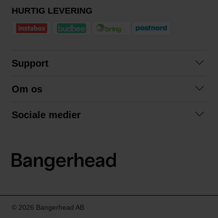
HURTIG LEVERING
Support
Kontakt os
Om os
Spørgsmål og svar
Om os
Betingelser
Sociale medier
Samarbejd med os
Returnering
Facebook
Bæredygtighed
Privatlivspolitik
Instagram
LinkedIn
© 2026 Bangerhead AB