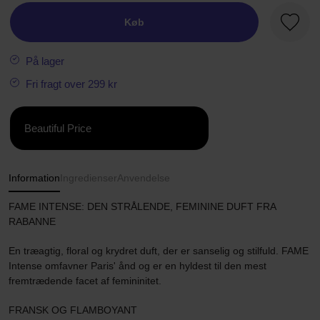
Køb
Favori
På lager
Fri fragt over 299 kr
Beautiful Price
Information
Ingredienser
Anvendelse
FAME INTENSE: DEN STRÅLENDE, FEMININE DUFT FRA
RABANNE
En træagtig, floral og krydret duft, der er sanselig og stilfuld. FAME
Intense omfavner Paris' ånd og er en hyldest til den mest
fremtrædende facet af femininitet.
FRANSK OG FLAMBOYANT