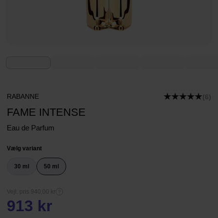
RABANNE
(6)
FAME INTENSE
Eau de Parfum
Vælg variant
30 ml
50 ml
Vejl. pris 940,00 kr
913 kr