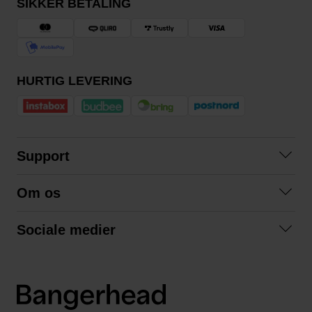
SIKKER BETALING
HURTIG LEVERING
Support
Kontakt os
Om os
Spørgsmål og svar
Om os
Betingelser
Sociale medier
Samarbejd med os
Returnering
Facebook
Bæredygtighed
Privatlivspolitik
Instagram
LinkedIn