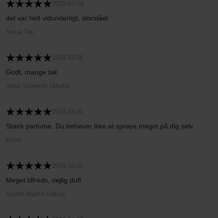
2025-02-03
det var helt vidunderligt, storslået
Seval Tek
2024-12-06
Godt, mange tak.
Sima Shlemon Odisho
2024-11-09
Stærk parfume. Du behøver ikke at spraye meget på dig selv.
kitten
2024-10-21
Meget tilfreds, dejlig duft
Anette Marita Selling