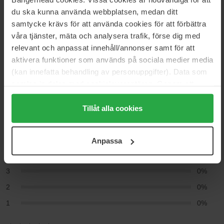
Fame Intense
du ska kunna använda webbplatsen, medan ditt
samtycke krävs för att använda cookies för att förbättra
våra tjänster, mäta och analysera trafik, förse dig med
Anmeldelser (6)
Spørgsmål og svar (0)
relevant och anpassat innehåll/annonser samt för att
aktivera funktioner som används på sociala medier media
(kan innefatta behandling av personuppgifter). Data som
5
samlas in delas med cookieleverantören. Genom att
trycka på "Tillåt alla cookies" accepterar du alla cookies,
medan du under "Detaljer" kan anpassa användningen av
Tillåt alla cookies
Baseret på 6 anmeldelser
cookies. Du kan när som helst återkalla ditt samtycke.
För mer information se vår Cookie Policy samt vår
5
100%
Anpassa
Integritetspolicy.
4
0%
3
0%
2
0%
1
0%