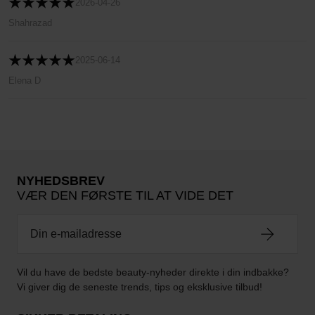
2026-04-26
Shahrazad
2025-06-14
Elena D
NYHEDSBREV
VÆR DEN FØRSTE TIL AT VIDE DET
Vil du have de bedste beauty-nyheder direkte i din indbakke?
Vi giver dig de seneste trends, tips og eksklusive tilbud!