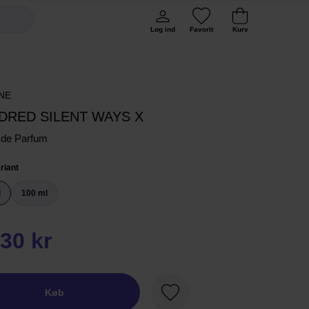
Log ind
Favorit
Kurv
NE
DRED SILENT WAYS X
t de Parfum
riant
l
100 ml
30 kr
Køb
Favorit