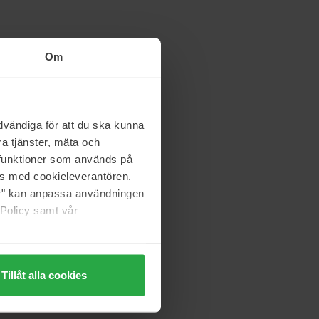
Om
vändiga för att du ska kunna
a tjänster, mäta och
a funktioner som används på
as med cookieleverantören.
jer" kan anpassa användningen
 Policy samt vår
Tillåt alla cookies