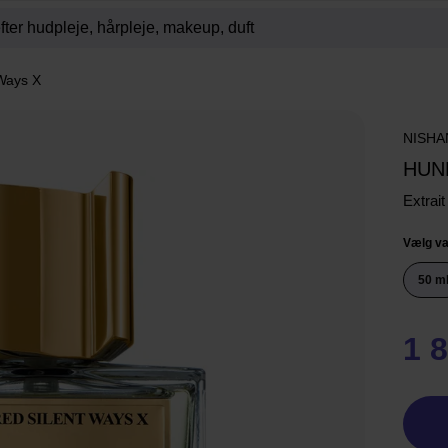
Ways X
NISHA
HUN
Extrai
Vælg va
50 m
1 8