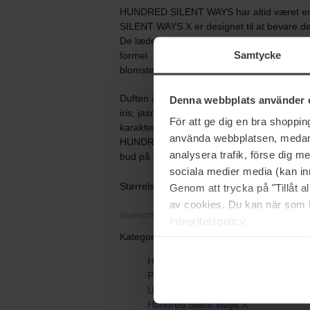
HUNDRED SILENT WAYS har altid været en
SILENT WAYS X er designet til at bevare de
De læderagtige noter blev brugt for at kunne
Samtycke
formel. HUNDRED SILENT WAYS X er en læk
blomsternoter.
Duften åbner med et saftigt udbrud af mandar
Denna webbplats använder 
iris, jasmin og heliotrop. Basisnoterne af v
För att ge dig en bra shoppi
karakter, hvilket gør den perfekt til dem, de
använda webbplatsen, medan d
HUNDRED SILENT WAYS X er et must-test for 
analysera trafik, förse dig 
bud på den charmerende stemning, den orig
sociala medier media (kan in
Størrelse: 50 ml
Genom att trycka på "Tillåt 
av cookies. Du kan när som h
Varenummer: 125867
Integritetspolicy.
Kategorier:
Hjem
Parfume
Unisexparfume
Hundred Silent Ways X