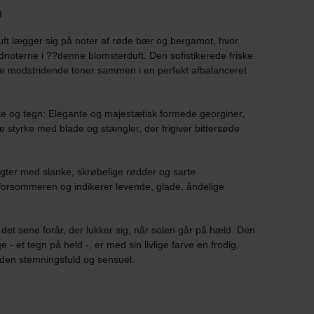
g
uft lægger sig på noter af røde bær og bergamot, hvor
dnoterne i ??denne blomsterduft. Den sofistikerede friske
lle modstridende toner sammen i en perfekt afbalanceret
fte og tegn: Elegante og majestætisk formede georginer,
e styrke med blade og stængler, der frigiver bittersøde
ter med slanke, skrøbelige rødder og sarte
forsommeren og indikerer levende, glade, åndelige
det sene forår, der lukker sig, når solen går på hæld. Den
- et tegn på held -, er med sin livlige farve en frodig,
den stemningsfuld og sensuel.