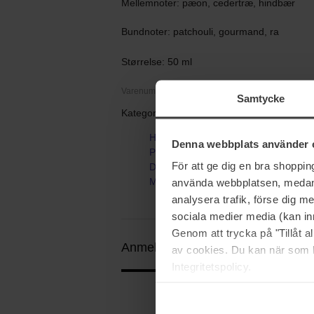
Mellemnoter: pæon, cedertræ, hindbær
Bundnoter: patchouli, gourmand, ra
Størrelse: 50 ml
Varenummer: 118675
Samtycke
Kategorier:
Hjem
Denna webbplats använder 
Parfume
För att ge dig en bra shoppi
Dameparfume
Midnight Dahlia
använda webbplatsen, medan d
analysera trafik, förse dig 
sociala medier media (kan in
Genom att trycka på "Tillåt 
Anmeldelser (5)
Spørgsmål og svar
av cookies. Du kan när som h
Integritetspolicy.