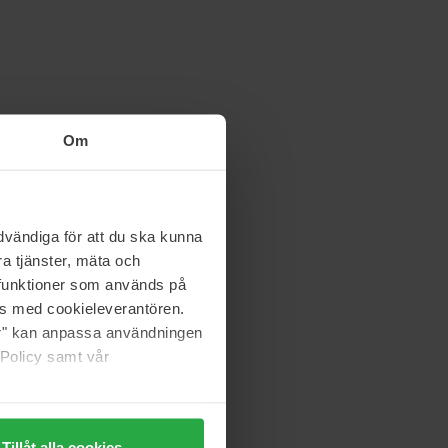
Om
vändiga för att du ska kunna
a tjänster, mäta och
a funktioner som används på
as med cookieleverantören.
jer" kan anpassa användningen
 Policy samt vår
Tillåt alla cookies