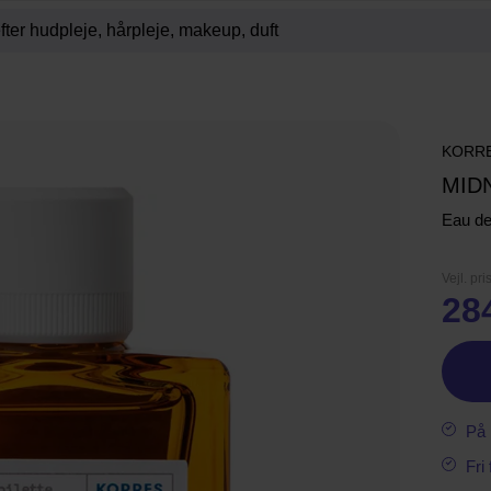
KORR
MID
Eau de 
Vejl. pri
28
På 
Fri