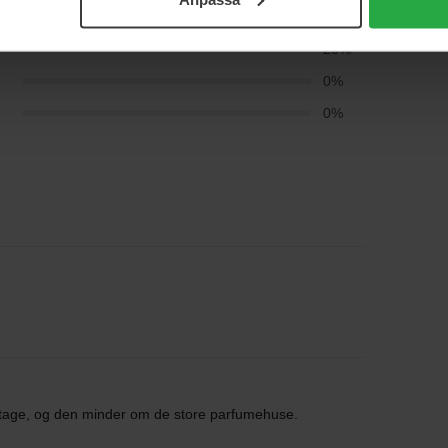
4
0%
3
20%
2
0%
1
0%
vintage, og den minder om de store parfumehuse.