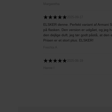
Margaretha
2025-09-17
ELSKER denne. Perfekt variant af Armani S
på flasken. Den version er udgået, og jeg h
den dejlige duft, jeg tør godt påstå, at d
Prisen er et stort plus. ELSKER!
Freshta A
2025-06-19
Hanne I