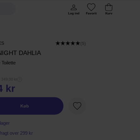
Log ind
Favorit
Kurv
ES
(5)
NIGHT DAHLIA
Toilette
s 349,00 kr
4 kr
Køb
Favorit
lager
 fragt over 299 kr