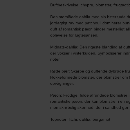
Duftbeskrivelse: chypre, blomster, frugtagti
Den storslåede dahlia med sin bittersøde d
jordagtigt rav med patchouli dominerer bun
duft af romantisk pæon binder mesterligt a
oplevelse for lugtesansen.
Midnats-dahlia: Den rigeste blanding af du
der vokser i vinterkulden. Symboliserer indr
noter.
Røde bær: Skarpe og duftende dybrøde frug
klokkeformede blomster, der blomstrer om 
opvågninger.
Pæon: Frodige, fulde afrundede blomstrer i 
romantiske pæon, der kun blomstrer i en uge 
men skrøbelig skønhed, der i sandhed gør 
Topnoter: litchi, dahlia, bergamot