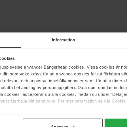
Information
cookies
ngupplevelse använder Bangerhead cookies. Vissa cookies är nöd
itt samtycke krävs för att använda cookies för att förbättra vår
med relevant och anpassat innehåll/annonser samt för att aktiver
nefatta behandling av personuppgifter). Data som samlas in del
alla cookies" accepterar du alla cookies, medan du under "Detal
 (0)
elst återkalla ditt samtycke. För mer information se vår Cookie
5
80%
Anpassa