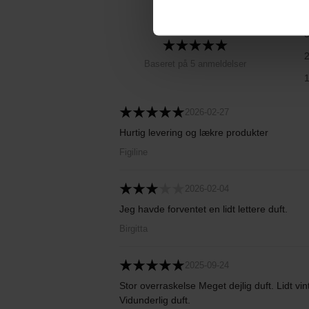
4.6
Baseret på 5 anmeldelser
2026-02-27
Hurtig levering og lækre produkter
Figiline
2026-02-04
Jeg havde forventet en lidt lettere duft.
Birgitta
2025-09-24
Stor overraskelse Meget dejlig duft. Lidt 
Vidunderlig duft.