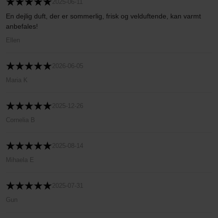
2025-06-11
En dejlig duft, der er sommerlig, frisk og velduftende, kan varmt
anbefales!
Ellen
2026-06-05
Maria K
2025-12-26
Cornelia B
2025-08-14
Mihaela E
2025-07-31
Gun