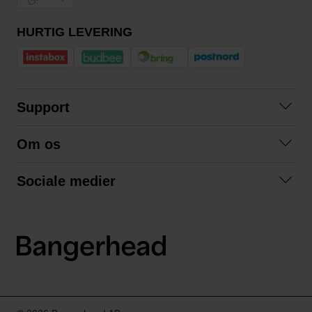
HURTIG LEVERING
Support
Kontakt os
Om os
Spørgsmål og svar
Om os
Betingelser
Sociale medier
Samarbejd med os
Returnering
Facebook
Bæredygtighed
Privatlivspolitik
Instagram
LinkedIn