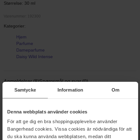
Størrelse: 30 ml
Varenummer: 192300
Kategorier:
Hjem
Parfume
Dameparfume
Daisy Wild Intense
Anmeldelser (8)
Spørgsmål og svar (0)
Samtycke
Information
Om
5
Denna webbplats använder cookies
För att ge dig en bra shoppingupplevelse använder
Bangerhead cookies. Vissa cookies är nödvändiga för att
Baseret på 8 anmeldelser
du ska kunna använda webbplatsen, medan ditt