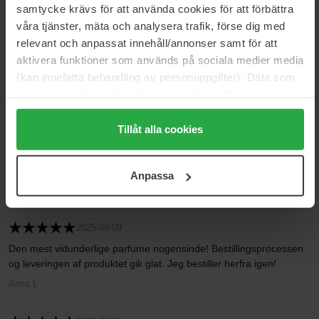
5
100%
samtycke krävs för att använda cookies för att förbättra
våra tjänster, mäta och analysera trafik, förse dig med
4
0%
relevant och anpassat innehåll/annonser samt för att
3
0%
aktivera funktioner som används på sociala medier media
2
0%
(kan innefatta behandling av personuppgifter). Data som
samlas in delas med cookieleverantören. Genom att
1
0%
trycka på "Tillåt alla cookies" accepterar du alla cookies,
medan du under "Detaljer" kan anpassa användningen av
Tillåt alla cookies
2026-04-30
cookies. Du kan när som helst återkalla ditt samtycke.
Jamen, den dufter så godt. Blomsteragtigt, men ikke for
För mer information se vår Cookie Policy samt vår
blomsteragtigt. Og man kan lugte bananduften.
Anpassa
Integritetspolicy.
Eva
2025-09-09
Den mest vidunderlige parfume nogensinde! Bestillingsprocessen
og leveringen af produktet gik glat. Jeg bestiller herfra igen!
Anna L