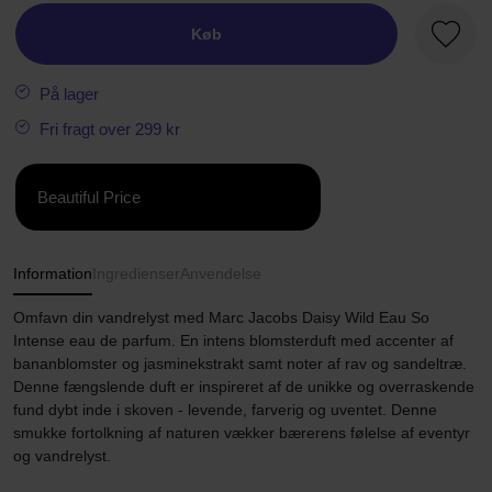
Køb
Favori
På lager
Fri fragt over 299 kr
Beautiful Price
Information
Ingredienser
Anvendelse
Omfavn din vandrelyst med Marc Jacobs Daisy Wild Eau So
Intense eau de parfum. En intens blomsterduft med accenter af
bananblomster og jasminekstrakt samt noter af rav og sandeltræ.
Denne fængslende duft er inspireret af de unikke og overraskende
fund dybt inde i skoven - levende, farverig og uventet. Denne
smukke fortolkning af naturen vækker bærerens følelse af eventyr
og vandrelyst.