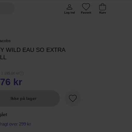
Log ind
Favorit
Kurv
acobs
SY WILD EAU SO EXTRA
LL
s 1 195,00 kr
76 kr
Ikke på lager
Favorit
gået
 fragt over 299 kr