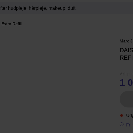
Extra Refill
Marc J
DAI
REFI
Vejl. pri
1 0
Ud
Fri