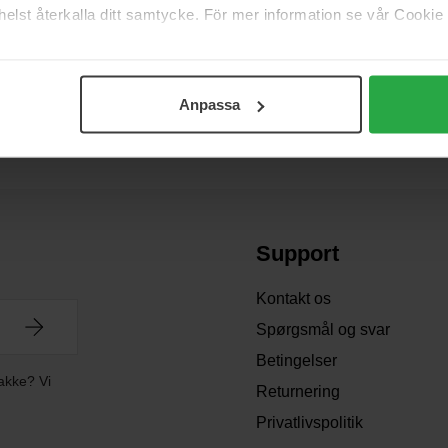
elst återkalla ditt samtycke. För mer information se vår Cookie
Anpassa
Support
Kontakt os
Spørgsmål og svar
Betingelser
akke? Vi
Returnering
Privatlivspolitik