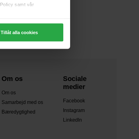
 Policy samt vår
Tillåt alla cookies
Om os
Sociale
medier
Om os
Facebook
Samarbejd med os
Instagram
Bæredygtighed
LinkedIn