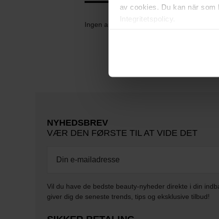
av cookies. Du kan när som h
Integritetspolicy.
Ingen anmeldelser endnu
NYHEDSBREV
VÆR DEN FØRSTE TIL AT VIDE DET
Vil du have de bedste beauty-nyheder direkte i din indb
giver dig de seneste trends, tips og eksklusive tilbud!