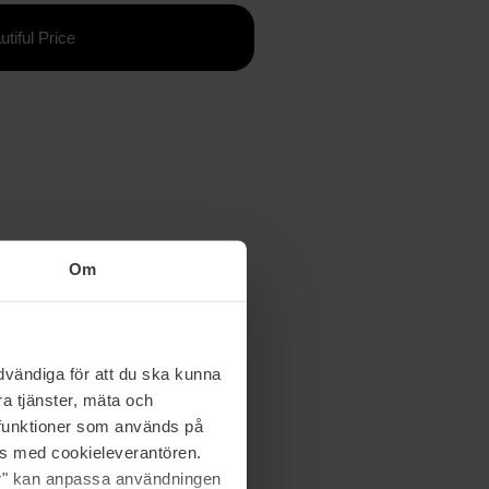
utiful Price
Om
vändiga för att du ska kunna
a tjänster, mäta och
a funktioner som används på
as med cookieleverantören.
jer" kan anpassa användningen