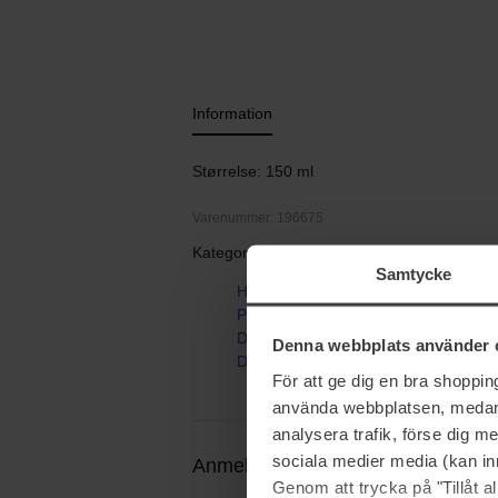
Information
Størrelse: 150 ml
Varenummer: 196675
Kategorier:
Samtycke
Hjem
Parfume
Dameparfume
Denna webbplats använder 
Daisy Wild Eau so Extra Refill
För att ge dig en bra shoppi
använda webbplatsen, medan d
analysera trafik, förse dig 
sociala medier media (kan in
Anmeldelser (0)
Spørgsmål og svar
Genom att trycka på "Tillåt 