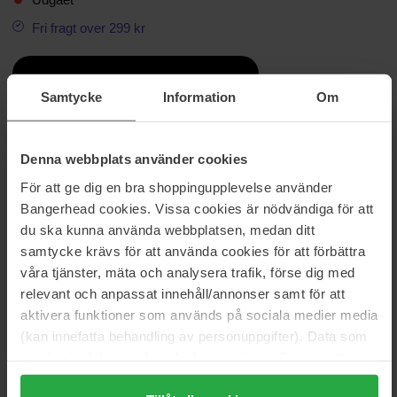
Fri fragt over 299 kr
Beautiful Price
Samtycke
Information
Om
Information
Denna webbplats använder cookies
DAISY DREM FOREVER. Den nye duft er en dybere fortolkning af
För att ge dig en bra shoppingupplevelse använder
den oprindelige dufts centrale noter, brombær, blåregn og hvidt
Bangerhead cookies. Vissa cookies är nödvändiga för att
træ. En luksuriøs blomsterduft.
du ska kunna använda webbplatsen, medan ditt
samtycke krävs för att använda cookies för att förbättra
Størrelse: 50 ml
våra tjänster, mäta och analysera trafik, förse dig med
Varenummer: 32125
relevant och anpassat innehåll/annonser samt för att
aktivera funktioner som används på sociala medier media
Kategorier:
(kan innefatta behandling av personuppgifter). Data som
Hjem
samlas in delas med cookieleverantören. Genom att
Parfume
trycka på "Tillåt alla cookies" accepterar du alla cookies,
Dameparfume