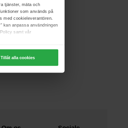
a tjänster, mäta och
a funktioner som används på
as med cookieleverantören.
jer" kan anpassa användningen
 Policy samt vår
Tillåt alla cookies
Om os
Sociale