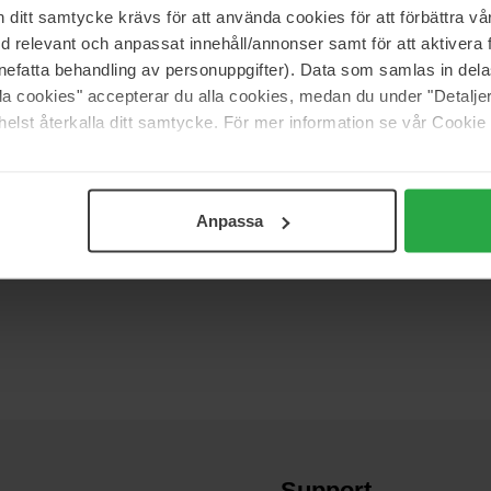
itt samtycke krävs för att använda cookies för att förbättra vår
med relevant och anpassat innehåll/annonser samt för att aktiver
nefatta behandling av personuppgifter). Data som samlas in del
alla cookies" accepterar du alla cookies, medan du under "Detal
elst återkalla ditt samtycke. För mer information se vår Cookie
 (0)
Anpassa
Support