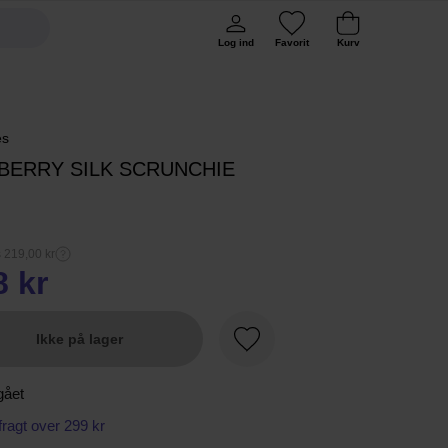
Log ind
Favorit
Kurv
es
BERRY SILK SCRUNCHIE
s 219,00 kr
8 kr
Ikke på lager
Favorit
gået
 fragt over 299 kr