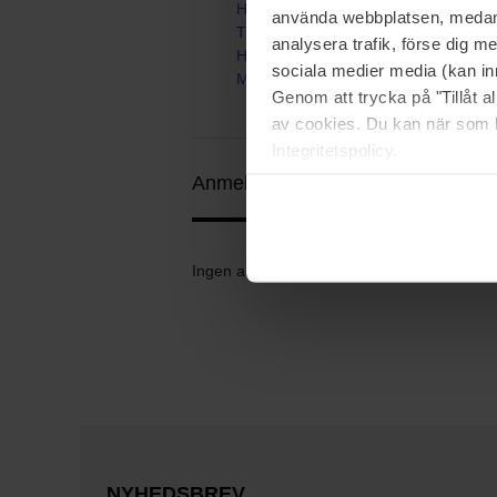
Hjem
använda webbplatsen, medan d
Tilbehør
analysera trafik, förse dig 
Hårbånd & Håraccessories
sociala medier media (kan in
Mulberry Silk Scrunchie
Genom att trycka på "Tillåt 
av cookies. Du kan när som h
Integritetspolicy.
Anmeldelser (0)
Spørgsmål og svar
Ingen anmeldelser endnu
NYHEDSBREV