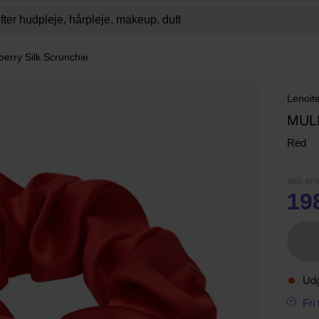
berry Silk Scrunchie
Lenoit
MUL
Red
Vejl. pri
19
Ud
Fri