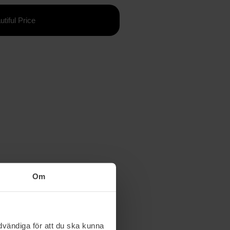
utiful Price
Om
vändiga för att du ska kunna