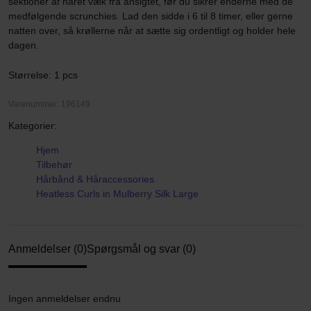
sektioner af håret væk fra ansigtet, før du sikrer enderne med de
medfølgende scrunchies. Lad den sidde i 6 til 8 timer, eller gerne
natten over, så krøllerne når at sætte sig ordentligt og holder hele
dagen.
Størrelse: 1 pcs
Varenummer: 196149
Kategorier:
Hjem
Tilbehør
Hårbånd & Håraccessories
Heatless Curls in Mulberry Silk Large
Anmeldelser (0)
Spørgsmål og svar (0)
Ingen anmeldelser endnu