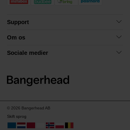
Support
Kontakt os
Om os
Spørgsmål og svar
Om os
Betingelser
Sociale medier
Samarbejd med os
Returnering
Facebook
Bæredygtighed
Privatlivspolitik
Instagram
LinkedIn
© 2026 Bangerhead AB
Skift sprog