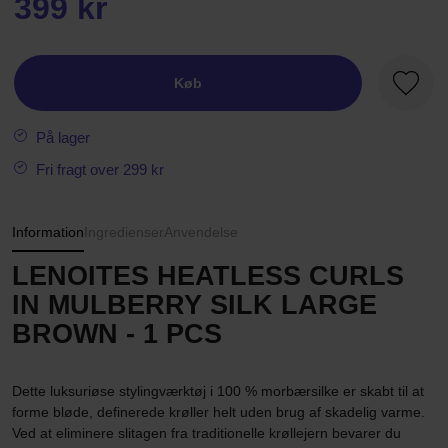
399 kr
Køb
Favori
På lager
Fri fragt over 299 kr
Information
Ingredienser
Anvendelse
LENOITES HEATLESS CURLS
IN MULBERRY SILK LARGE
BROWN - 1 PCS
Dette luksuriøse stylingværktøj i 100 % morbærsilke er skabt til at
forme bløde, definerede krøller helt uden brug af skadelig varme.
Ved at eliminere slitagen fra traditionelle krøllejern bevarer du