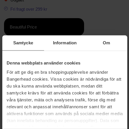
Fri fragt over 299 kr
Beautiful Price
Samtycke
Information
Om
Information
THE CHERISHED er designet med vintage-inspirerede
Denna webbplats använder cookies
proportioner og er dit perfekte par 70'er-solbriller ved poolen
denne sommer. Denne silhuet giver en moderne opdatering til den
För att ge dig en bra shoppingupplevelse använder
klassiske firkantede silhuet og har slanke metalstænger og er
Bangerhead cookies. Vissa cookies är nödvändiga för att
udstyret med fjederhængsler og justerbare næsepuder for en
du ska kunna använda webbplatsen, medan ditt
skræddersyet pasform. Færdig i klassisk guld med tonegrad
samtycke krävs för att använda cookies för att förbättra
tonede linser for et vintage look ved poolen. Robust metalramme
monteret med allergifri polstret PVC-næsepuder. Udstyret med
våra tjänster, mäta och analysera trafik, förse dig med
brudsikre og ridsefaste polycarbonat linser.
relevant och anpassat innehåll/annonser samt för att
aktivera funktioner som används på sociala medier media
Varenummer: 106829
(kan innefatta behandling av personuppgifter). Data som
Kategorier:
samlas in delas med cookieleverantören. Genom att