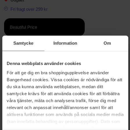
Fri fragt over 299 kr
Beautiful Price
Samtycke
Information
Om
Information
Vores populære form, NO BIGGIE, er nu tilgængelig med blå lys
Denna webbplats använder cookies
linser, med en klassisk rektangulær silhuet og vintage-inspireret
nøglehuls næsebro. Designet til både mænd og kvinder, denne
För att ge dig en bra shoppingupplevelse använder
mellemstore stil er afsluttet med diskrete metalnittedetaljer og Le
Bangerhead cookies. Vissa cookies är nödvändiga för att
Specs flagstribet metalhardware. Fremstillet af BPA-fri
du ska kunna använda webbplatsen, medan ditt
polymerplast, som er let, holdbar og slagfast. Udstyret med anti-
samtycke krävs för att använda cookies för att förbättra
blåt lys linser, der filtrerer 30% af blåt lys for at hjælpe øjentræthed
og digital øjenbelastning, vores linser er fremstillet af brudsikkert
våra tjänster, mäta och analysera trafik, förse dig med
og ridsefast polycarbonatmateriale.
relevant och anpassat innehåll/annonser samt för att
aktivera funktioner som används på sociala medier media
Varenummer: 106804
(kan innefatta behandling av personuppgifter). Data som
Kategorier:
samlas in delas med cookieleverantören. Genom att