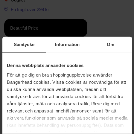
Fri fragt over 299 kr
Beautiful Price
Samtycke
Information
Om
Information
APHRODITE er designet med en ubesværet chik æstetik og er den
Denna webbplats använder cookies
perfekte cat-eye silhuet til at afslutte ethvert outfit. Disse solbriller
har en luksuriøs nålestribet metalplade indlagt langs toppen, og
För att ge dig en bra shoppingupplevelse använder
disse solbriller er specielt designet med alternative
Bangerhead cookies. Vissa cookies är nödvändiga för att
pasformproportioner til alle med høje kindben, lave næsebroer og
du ska kunna använda webbplatsen, medan ditt
bredere ansigtsformer. Færdig i klassisk sort med mørke linser for
samtycke krävs för att använda cookies för att förbättra
et hverdagslook. Fremstillet af BPA-fri polymerplast, som er let,
holdbar og slagfast Udstyret med brudsikre og ridsefaste
våra tjänster, mäta och analysera trafik, förse dig med
polycarbonat linser.
relevant och anpassat innehåll/annonser samt för att
aktivera funktioner som används på sociala medier media
Varenummer: 106819
(kan innefatta behandling av personuppgifter). Data som
Kategorier:
samlas in delas med cookieleverantören. Genom att