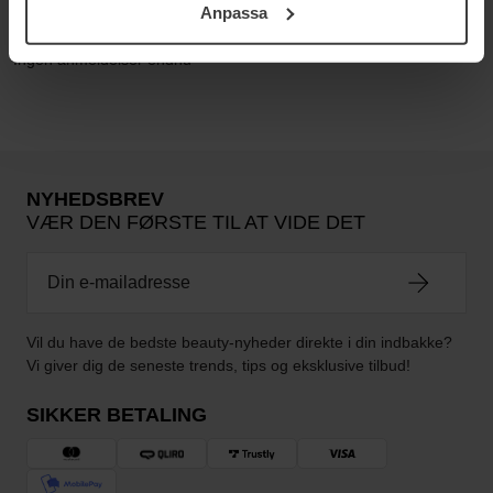
Anpassa
samt vår Integritetspolicy.
Ingen anmeldelser endnu
NYHEDSBREV
VÆR DEN FØRSTE TIL AT VIDE DET
Vil du have de bedste beauty-nyheder direkte i din indbakke?
Vi giver dig de seneste trends, tips og eksklusive tilbud!
SIKKER BETALING