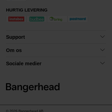
HURTIG LEVERING
Support
Kontakt os
Om os
Spørgsmål og svar
Om os
Betingelser
Sociale medier
Samarbejd med os
Returnering
Facebook
Bæredygtighed
Privatlivspolitik
Instagram
LinkedIn
© 2026 Bangerhead AB