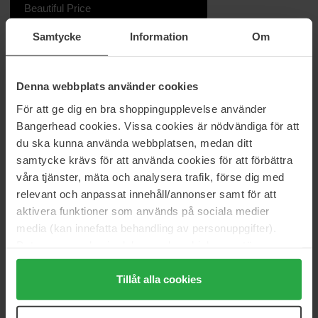
Beautiful Price
Samtycke
Information
Om
Information
Denna webbplats använder cookies
invisibobble WRAPSTAR er et 2-i-1 hårværktøj, som er en
kombinerer af en hårelastik og et blødt bånd. Du kan sætte båndet
För att ge dig en bra shoppingupplevelse använder
i håret på forskellige måder, f.eks. i en knold eller en fletning, eller
Bangerhead cookies. Vissa cookies är nödvändiga för att
du kan bruge det til at lave en sløjfe.
du ska kunna använda webbplatsen, medan ditt
Varenummer: 95753
samtycke krävs för att använda cookies för att förbättra
våra tjänster, mäta och analysera trafik, förse dig med
Kategorier:
relevant och anpassat innehåll/annonser samt för att
Hjem
aktivera funktioner som används på sociala medier
Tilbehør
media (kan innefatta behandling av personuppgifter).
Hårbånd & Håraccessories
Data som samlas in delas med cookieleverantören.
Wrapstar Cat In The City
Genom att trycka på "Tillåt alla cookies" accepterar du
alla cookies, medan du under "Detaljer" kan anpassa
Tillåt alla cookies
användningen av cookies. Du kan när som helst återkalla
Anmeldelser (0)
Spørgsmål og svar (0)
ditt samtycke. För mer information se vår Cookie Policy