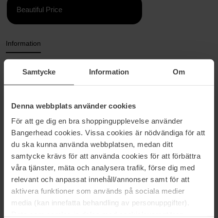
Beautiful Price
Information
invisibobble VOLUMIZER, det lette værktøj til hestehaler. Med
Samtycke
Information
Om
HAIRLOVETECH™ er VOLUMIZER den perfekte lille hjælper til at
give hestehalen lidt ekstra volumen. Det innovative og lette design
gør den let at bruge og giver hestehalen et sikkert greb dagen
lang.
Denna webbplats använder cookies
För att ge dig en bra shoppingupplevelse använder
1. Lav en hestehale med invisibobble ORIGINAL hårspiral
2. Del hestehalen vandret i to
Bangerhead cookies. Vissa cookies är nödvändiga för att
3. Tryk på de to tunger på VOLUMIZER, og skub dem ind i midten
du ska kunna använda webbplatsen, medan ditt
af hestehalen
samtycke krävs för att använda cookies för att förbättra
4. Nyd en flot hestehale hele dagen
våra tjänster, mäta och analysera trafik, förse dig med
relevant och anpassat innehåll/annonser samt för att
Størrelse: 18,5 g
aktivera funktioner som används på sociala medier
Varenummer: 99630
media (kan innefatta behandling av personuppgifter).
Data som samlas in delas med cookieleverantören.
Kategorier: