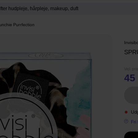
unchie Purrfection
Invisib
SPR
Vejl. pri
45 
Ud
Fri