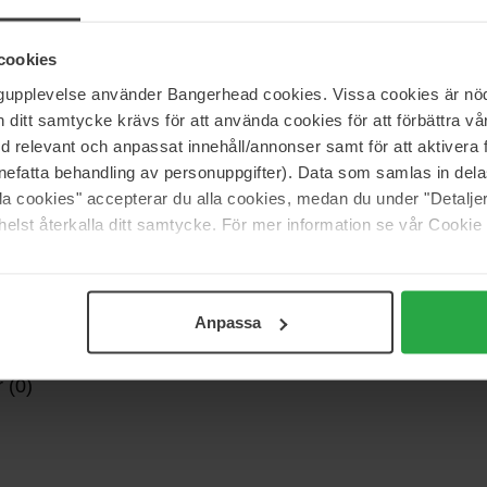
le® SPRUNCHIE en klassisk ORIGINAL, med alle fordelene
 denne hårelastik holder alle hårlokker sammen, og den er
cookies
ngupplevelse använder Bangerhead cookies. Vissa cookies är nöd
l alle lejligheder, og det ser også godt ud på håndleddet.
itt samtycke krävs för att använda cookies för att förbättra vår
med relevant och anpassat innehåll/annonser samt för att aktiver
nefatta behandling av personuppgifter). Data som samlas in del
alla cookies" accepterar du alla cookies, medan du under "Detal
elst återkalla ditt samtycke. För mer information se vår Cookie
Anpassa
 (0)