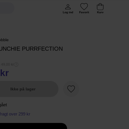
Log ind
Favorit
Kurv
obble
UNCHIE PURRFECTION
s 49,00 kr
kr
Ikke på lager
Favorit
gået
 fragt over 299 kr