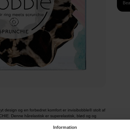
Bea
t design og en forbedret komfort er invisibobble® stolt af
IE. Denne hårelastisk er superelastisk, blød og og
 dag og alle frisurer.
Information