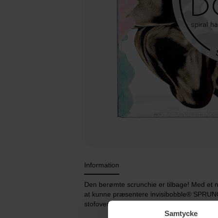
Information
Den berømte scrunchie er tilbage! Med et ny
at kunne præsentere invisibobble® SPRUNCH
stofovertrukket, det perfekte blikfang til hver
Samtycke