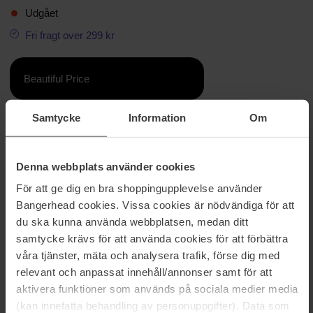
Udgået
Fri fragt over 299 kr
Beautiful Price
Samtycke
Information
Om
Information
Dobbeltpakken Go with the Floe indeholder to SPRUNCHIE-
Denna webbplats använder cookies
scrunchies i et let hør-look med smukke, afdæmpede farver.
För att ge dig en bra shoppingupplevelse använder
invisibobble® SPRUNCHIE har en klassisk ORIGINAL, med alle
Bangerhead cookies. Vissa cookies är nödvändiga för att
fordelene fra dette supertalent. Spiralformen gør, at denne
du ska kunna använda webbplatsen, medan ditt
hårelastik holder alle hårlokker sammen, og den er stadig nem at
samtycke krävs för att använda cookies för att förbättra
fjerne.
våra tjänster, mäta och analysera trafik, förse dig med
Invisibobble® SPRUNCHIE er hårtilbehøret til alle lejligheder, og
relevant och anpassat innehåll/annonser samt för att
det ser også godt ud på håndleddet.
aktivera funktioner som används på sociala medier media
(kan innefatta behandling av personuppgifter). Data som
Varenummer: 97117