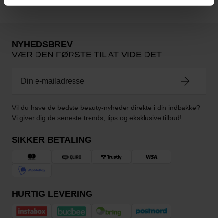
NYHEDSBREV
VÆR DEN FØRSTE TIL AT VIDE DET
Vil du have de bedste beauty-nyheder direkte i din indbakke?
Vi giver dig de seneste trends, tips og eksklusive tilbud!
SIKKER BETALING
HURTIG LEVERING