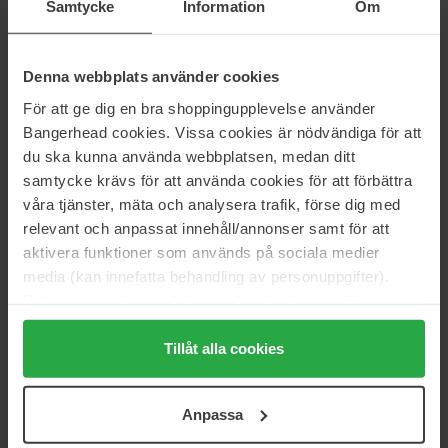
Samtycke
Information
Om
Beautiful Price
Denna webbplats använder cookies
Information
För att ge dig en bra shoppingupplevelse använder
Bangerhead cookies. Vissa cookies är nödvändiga för att
Varenummer: 107348
du ska kunna använda webbplatsen, medan ditt
Kategorier:
samtycke krävs för att använda cookies för att förbättra
Hjem
våra tjänster, mäta och analysera trafik, förse dig med
Tilbehør
relevant och anpassat innehåll/annonser samt för att
Hårbånd & Håraccessories
aktivera funktioner som används på sociala medier
Slim Fruit Fiesta Squeeze the Day
media (kan innefatta behandling av personuppgifter).
Data som samlas in delas med cookieleverantören.
Genom att trycka på "Tillåt alla cookies" accepterar du
Anmeldelser (0)
Spørgsmål og svar (0)
alla cookies, medan du under "Detaljer" kan anpassa
Tillåt alla cookies
användningen av cookies. Du kan när som helst återkalla
ditt samtycke. För mer information se vår Cookie Policy
Ingen anmeldelser endnu
Anpassa
samt vår Integritetspolicy.