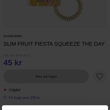
Invisibobble
SLIM FRUIT FIESTA SQUEEZE THE DAY
Vejl. pris 49,00 kr
45 kr
Ikke på lager
Favori
Udgået
Fri fragt over 299 kr