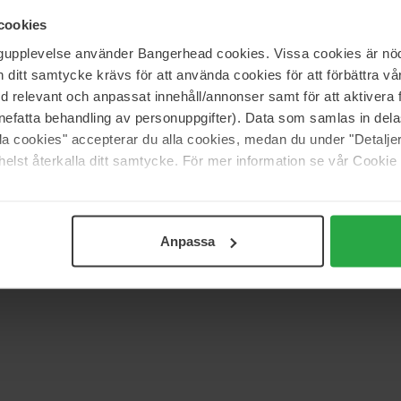
sibobble WRAPSTAR, som kombinerer hårelastikker og et
cookies
r.
ngupplevelse använder Bangerhead cookies. Vissa cookies är nöd
itt samtycke krävs för att använda cookies för att förbättra vår
med relevant och anpassat innehåll/annonser samt för att aktiver
nefatta behandling av personuppgifter). Data som samlas in del
alla cookies" accepterar du alla cookies, medan du under "Detal
elst återkalla ditt samtycke. För mer information se vår Cookie
auty
Anpassa
 (0)