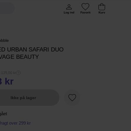
Log ind
Favorit
Kurv
obble
ED URBAN SAFARI DUO
VAGE BEAUTY
s 125,00 kr
3 kr
Ikke på lager
Favorit
gået
 fragt over 299 kr