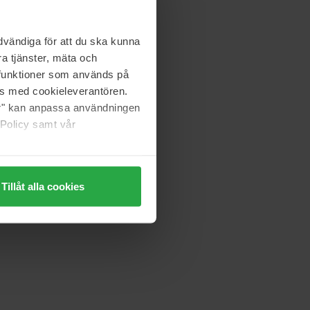
vändiga för att du ska kunna
a tjänster, mäta och
a funktioner som används på
as med cookieleverantören.
jer" kan anpassa användningen
 Policy samt vår
Tillåt alla cookies