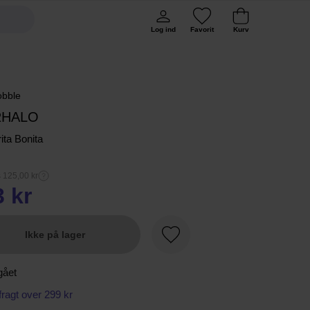
Log ind
Favorit
Kurv
obble
RHALO
ita Bonita
s 125,00 kr
3 kr
Ikke på lager
Favorit
gået
 fragt over 299 kr