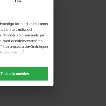
Om
vändiga för att du ska kunna
a tjänster, mäta och
a funktioner som används på
as med cookieleverantören.
jer" kan anpassa användningen
 Policy samt vår
Tillåt alla cookies