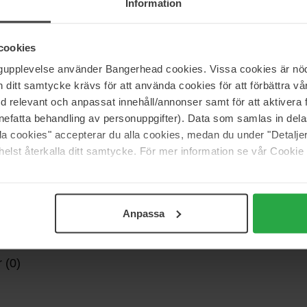
Information
rbånd med en spiral som base, der er designet til sikre
t at justere i forhold til hovedets form på grund af dets
bble HAIRHALO kan du uden problemer have dit hårbånd på
cookies
ngupplevelse använder Bangerhead cookies. Vissa cookies är nöd
itt samtycke krävs för att använda cookies för att förbättra vår
med relevant och anpassat innehåll/annonser samt för att aktiver
nefatta behandling av personuppgifter). Data som samlas in del
alla cookies" accepterar du alla cookies, medan du under "Detal
elst återkalla ditt samtycke. För mer information se vår Cookie
Anpassa
 (0)