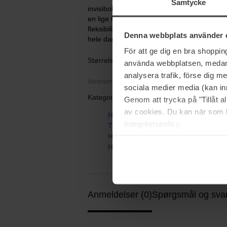
Samtycke
invisibobble HAIRHALO er et hårelskende hå
en lige fordeling over hele båndet. Det er le
fleksibilitet og formbarhed. Med invisibo
Denna webbplats använder 
hele dagen lang!
För att ge dig en bra shoppi
Størrelse: 27 g
använda webbplatsen, medan d
analysera trafik, förse dig 
Varenummer: 90119
sociala medier media (kan in
Kategorier:
Genom att trycka på "Tillåt 
av cookies. Du kan när som h
Hjem
Integritetspolicy.
Tilbehør
Hårbånd & Håraccessories
Hairhalo
Anmeldelser (0)
Spørgsmål og svar