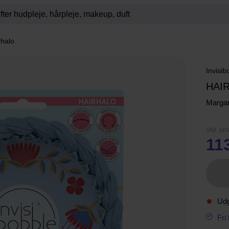
rhalo
Invisib
HAI
Margar
Vejl. pri
11
Ud
Fri