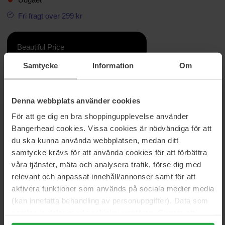
Fri fragt over 299 kr
Beautiful Price
Samtycke
Information
Om
Information
Denna webbplats använder cookies
CELEBRATE IN GOLD Til jul forvandler BOSS-snefnuggene sig til
guld. Det magiske støv falder fra den mørke himmel og oplyser
För att ge dig en bra shoppingupplevelse använder
byen, ligesom den ikoniske BOSS Alive Eau de Parfum flakon
Bangerhead cookies. Vissa cookies är nödvändiga för att
iføres et eksklusivt, gyldent touch, der får den til at lyse op i
du ska kunna använda webbplatsen, medan ditt
mørket. Delikat & festligt.
samtycke krävs för att använda cookies för att förbättra
Størrelse: 50 ml
våra tjänster, mäta och analysera trafik, förse dig med
relevant och anpassat innehåll/annonser samt för att
Varenummer: 97007
aktivera funktioner som används på sociala medier media
Kategorier:
(kan innefatta behandling av personuppgifter). Data som
samlas in delas med cookieleverantören. Genom att
Hjem
trycka på "Tillåt alla cookies" accepterar du alla cookies,