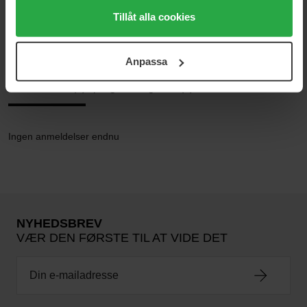
Parfume
medan du under "Detaljer" kan anpassa användningen av
Tillåt alla cookies
Dameparfume
cookies. Du kan när som helst återkalla ditt samtycke.
Alive Collector
För mer information se vår Cookie Policy samt vår
Anpassa
Integritetspolicy.
Anmeldelser (0)
Spørgsmål og svar (0)
Ingen anmeldelser endnu
NYHEDSBREV
VÆR DEN FØRSTE TIL AT VIDE DET