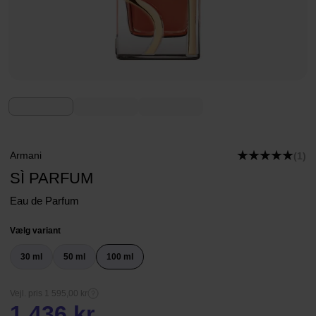
Armani
(1)
SÌ PARFUM
Eau de Parfum
Vælg variant
30 ml
50 ml
100 ml
Vejl. pris 1 595,00 kr
1 436 kr