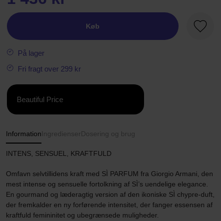
Køb
Favori
På lager
Fri fragt over 299 kr
Beautiful Price
Information
Ingredienser
Dosering og brug
INTENS, SENSUEL, KRAFTFULD
Omfavn selvtillidens kraft med SÌ PARFUM fra Giorgio Armani, den
mest intense og sensuelle fortolkning af SÌ’s uendelige elegance.
En gourmand og læderagtig version af den ikoniske SÌ chypre-duft,
der fremkalder en ny forførende intensitet, der fanger essensen af
kraftfuld femininitet og ubegrænsede muligheder.