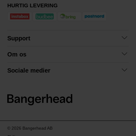
HURTIG LEVERING
Support
Kontakt os
Om os
Spørgsmål og svar
Om os
Betingelser
Sociale medier
Samarbejd med os
Returnering
Facebook
Bæredygtighed
Privatlivspolitik
Instagram
LinkedIn
© 2026 Bangerhead AB