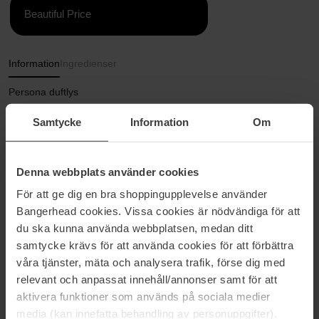
Beautiful Price
Information
Ingredienser
Persona duftlys
Vegetabilsk baseret duftlys fra svenske Colekt. En eksklusivt
Samtycke
Information
Om
udviklet duft med en blomstret karakter med noter af mimose,
syren og lindeblomst.
Denna webbplats använder cookies
* En duft af akacietræ, lavandin, orrisrod med antydninger af
För att ge dig en bra shoppingupplevelse använder
sandeltræ, guacacatræ og cadeolie.
Bangerhead cookies. Vissa cookies är nödvändiga för att
* Fremstillet i Grasse, Frankrig.
du ska kunna använda webbplatsen, medan ditt
samtycke krävs för att använda cookies för att förbättra
* Brændetid op til 60 timer.
våra tjänster, mäta och analysera trafik, förse dig med
relevant och anpassat innehåll/annonser samt för att
* Samlet vægt 240 g
aktivera funktioner som används på sociala medier
media (kan innefatta behandling av personuppgifter).
Størrelse: 240 ml