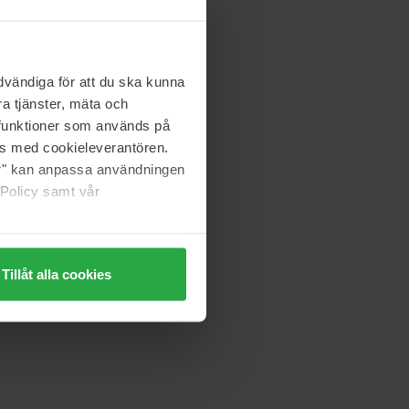
vändiga för att du ska kunna
a tjänster, mäta och
a funktioner som används på
as med cookieleverantören.
jer" kan anpassa användningen
 Policy samt vår
Tillåt alla cookies