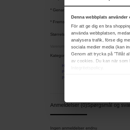
* Genanvendelig glasflaske, emballage af
Denna webbplats använder 
* Fremstillet i Frankrig
För att ge dig en bra shoppi
använda webbplatsen, medan d
Størrelse: 15 ml
analysera trafik, förse dig 
sociala medier media (kan in
Varenummer: 201136
Genom att trycka på "Tillåt 
Kategorier:
av cookies. Du kan när som h
Hjem
Integritetspolicy.
Parfume
Persona
Anmeldelser (0)
Spørgsmål og svar
Ingen anmeldelser endnu