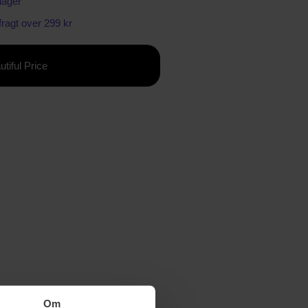
lager
 fragt over 299 kr
utiful Price
Om