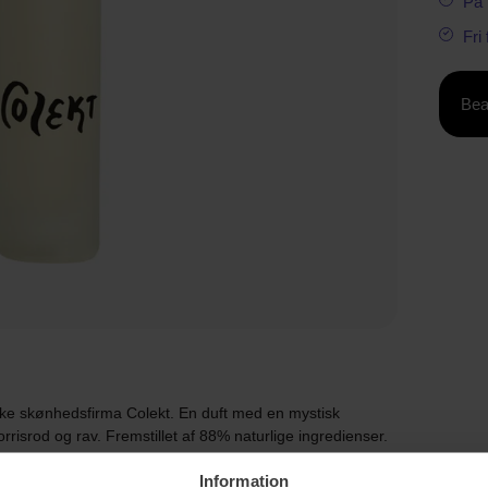
På 
Fri
Bea
ke skønhedsfirma Colekt. En duft med en mystisk
rrisrod og rav. Fremstillet af 88% naturlige ingredienser.
Information