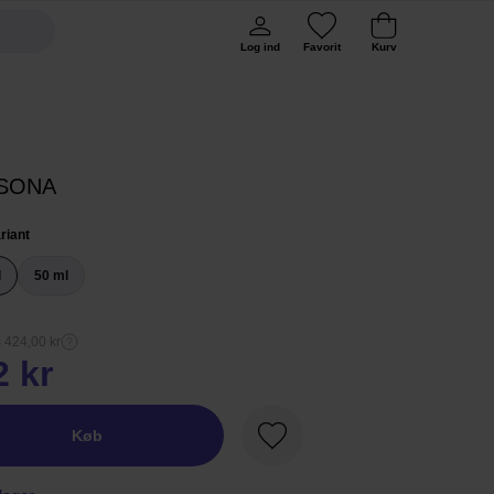
Log ind
Favorit
Kurv
SONA
riant
l
50 ml
s 424,00 kr
2 kr
Køb
Favorit