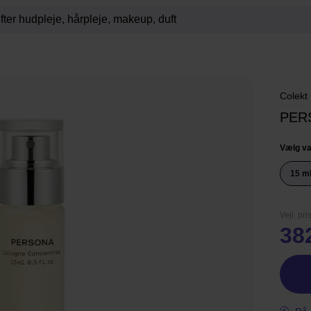
Colekt
PER
Vælg va
15 m
Vejl. pri
38