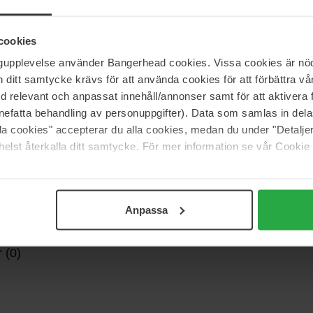
 FSC-mærket karton med design af Acne Brand.
cookies
ngupplevelse använder Bangerhead cookies. Vissa cookies är nöd
itt samtycke krävs för att använda cookies för att förbättra vår
med relevant och anpassat innehåll/annonser samt för att aktiver
nefatta behandling av personuppgifter). Data som samlas in del
alla cookies" accepterar du alla cookies, medan du under "Detal
elst återkalla ditt samtycke. För mer information se vår Cookie
Anpassa
 (0)