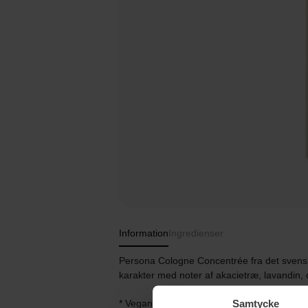
Information
Ingredienser
Persona Cologne Concentrée fra det svens
karakter med noter af akacietræ, lavandin, o
Samtycke
* Vegansk.