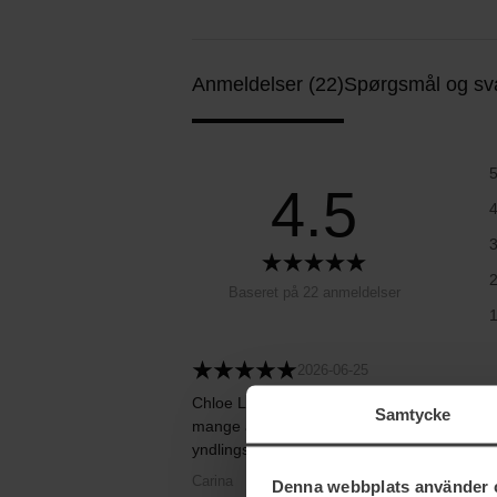
Anmeldelser (22)
Spørgsmål og sva
4.5
Baseret på 22 anmeldelser
2026-06-25
Chloe Love er en fantastisk parfume, hvor 
Samtycke
mange år, og jeg kan virkelig godt lide duft
yndlingsparfume!
Carina
Denna webbplats använder 