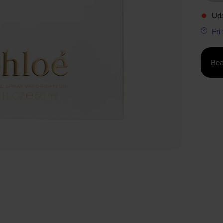
Uds
Fri
Bea