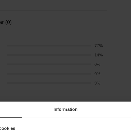
r (0)
5
77%
4
14%
3
0%
2
0%
1
9%
duften holder hele dagen. Jeg har købt denne parfume i
Information
en. Jeg hører ofte, hvor godt du dufter, så dette er min
cookies