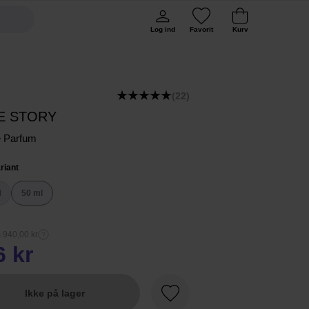
Log ind
Favorit
Kurv
(22)
E STORY
e Parfum
riant
l
50 ml
s 940,00 kr
6 kr
Ikke på lager
Favorit