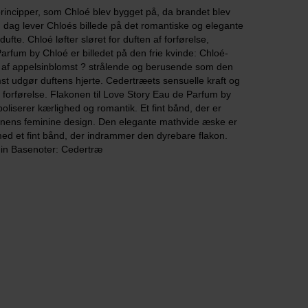
principper, som Chloé blev bygget på, da brandet blev
 I dag lever Chloés billede på det romantiske og elegante
ufte. Chloé løfter sløret for duften af forførelse,
arfum by Chloé er billedet på den frie kvinde: Chloé-
 af appelsinblomst ? strålende og berusende som den
st udgør duftens hjerte. Cedertræets sensuelle kraft og
 forførelse. Flakonen til Love Story Eau de Parfum by
iserer kærlighed og romantik. Et fint bånd, der er
onens feminine design. Den elegante mathvide æske er
d et fint bånd, der indrammer den dyrebare flakon.
min Basenoter: Cedertræ