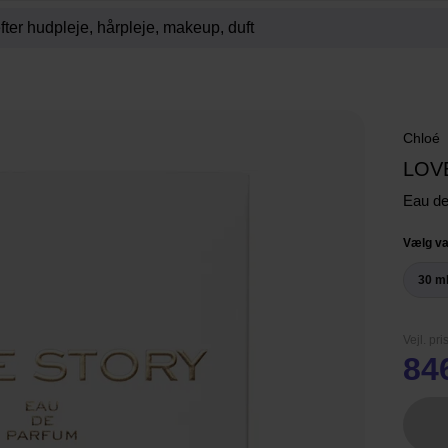
Chloé
LOV
Eau d
Vælg va
30 m
Vejl. pri
84