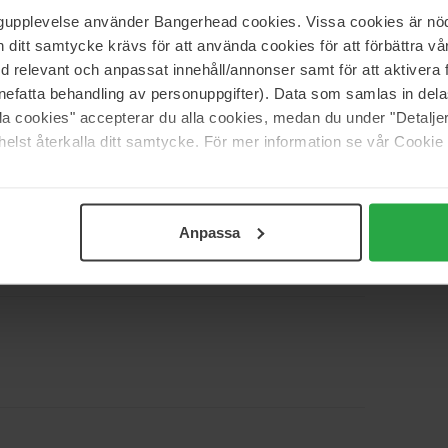
ngupplevelse använder Bangerhead cookies. Vissa cookies är nöd
itt samtycke krävs för att använda cookies för att förbättra vår
med relevant och anpassat innehåll/annonser samt för att aktiver
nefatta behandling av personuppgifter). Data som samlas in del
alla cookies" accepterar du alla cookies, medan du under "Detal
elst återkalla ditt samtycke. För mer information se vår Cookie
kkert nødt til at købe en ny. Jeg har aldrig fået så mange
arfume jeg har, siden jeg begyndte at bruge denne. Jeg
e til mig, og denne er så let, frisk og holder hele dagen.
Anpassa