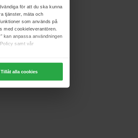
vändiga för att du ska kunna
a tjänster, mäta och
a funktioner som används på
as med cookieleverantören.
jer" kan anpassa användningen
 Policy samt vår
Tillåt alla cookies