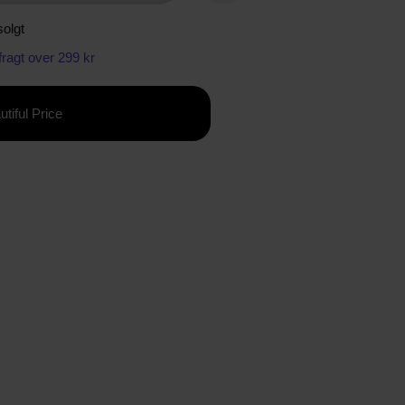
olgt
 fragt over 299 kr
utiful Price