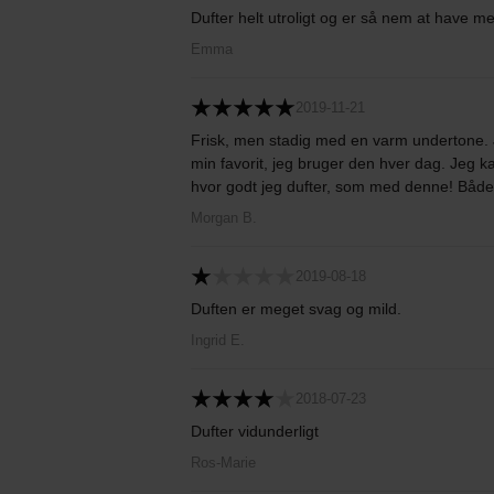
Dufter helt utroligt og er så nem at have me
Emma
2019-11-21
Frisk, men stadig med en varm undertone. J
min favorit, jeg bruger den hver dag. Jeg k
hvor godt jeg dufter, som med denne! Både
Morgan B.
2019-08-18
Duften er meget svag og mild.
Ingrid E.
2018-07-23
Dufter vidunderligt
Ros-Marie