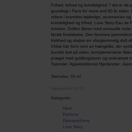
Frihed, lethed og kvindelighed ? det er de 
grundlagt i Paris for mere end 60 år siden.
videre i brandets tøjdesign, accessories og d
kvindelighed og frihed. Love Story Eau de P
kvinden. Duften åbner med sensuelle noter
første forelskelse. Den feminine jasminblom
friskhed og skaber en uforglemmelig duft af
Chloé har form som en hængelås, der symbol
bundet løst på siden, komplementerer flak
præget med guldbogstaver og omkranset me
Topnoter: Appelsinblomst Hjertenoter: Jas
Størrelse: 50 ml
Varenummer: 23757
Kategorier:
Hjem
Parfume
Dameparfume
Love Story