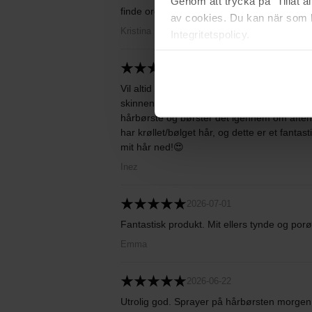
Genom att trycka på "Tillåt 
finde ord på det.
av cookies. Du kan när som h
Kristina
Integritetspolicy.
2026-07-08
Vil altid købe det igen! Jeg bruger dette pr
skinnende, og mit hår føles så friskt. Hvis je
hårbørste og børster det igennem om afte
har krøllet/bølget hår, og dette er et fantast
mit hår ned!😍
Inez
2026-07-01
Fantastisk produkt. Mit ellers tynde og porøse
Emma
2026-06-22
Utrolig god. Sprayer på hårbørsten morgen o