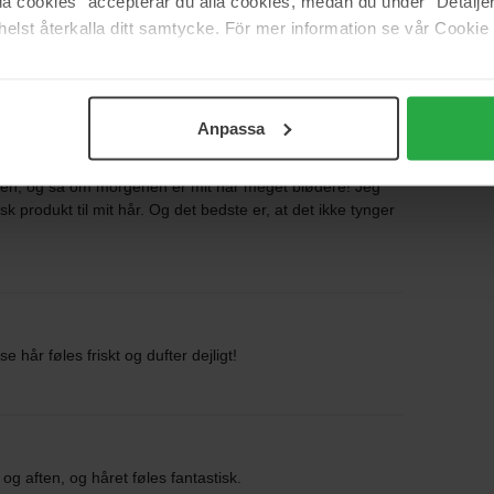
alla cookies" accepterar du alla cookies, medan du under "Detal
elst återkalla ditt samtycke. För mer information se vår Cookie
Anpassa
odukt efter badet, og det gør mit hår så blødt og
g føler, at mit hår er lidt tørt, sprayer jeg det også på min
nen, og så om morgenen er mit hår meget blødere! Jeg
isk produkt til mit hår. Og det bedste er, at det ikke tynger
 hår føles friskt og dufter dejligt!
g aften, og håret føles fantastisk.