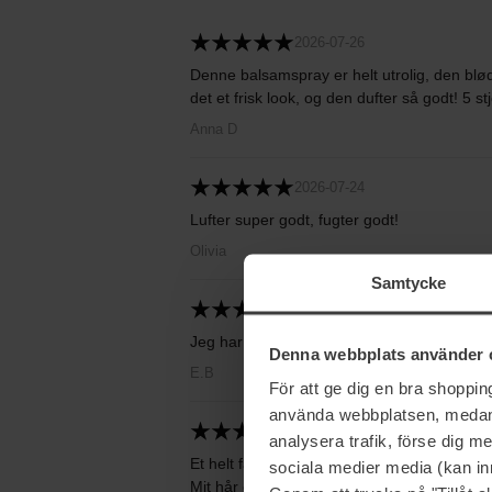
2026-07-26
Denne balsamspray er helt utrolig, den blø
det et frisk look, og den dufter så godt! 5 st
Anna D
2026-07-24
Lufter super godt, fugter godt!
Olivia
Samtycke
2026-07-18
Jeg har faktisk testet den for lidt til at sig
Denna webbplats använder 
E.B
För att ge dig en bra shoppi
använda webbplatsen, medan d
2026-07-11
analysera trafik, förse dig 
Et helt fantastisk produkt, har prøvet mange 
sociala medier media (kan in
Mit hår er ikke tørt og kruset længere, når j