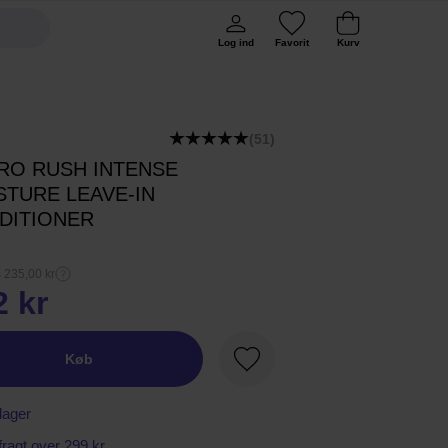
Log ind
Favorit
Kurv
(51)
RO RUSH INTENSE
STURE LEAVE-IN
DITIONER
s 235,00 kr
2 kr
Køb
Favorit
lager
 fragt over 299 kr