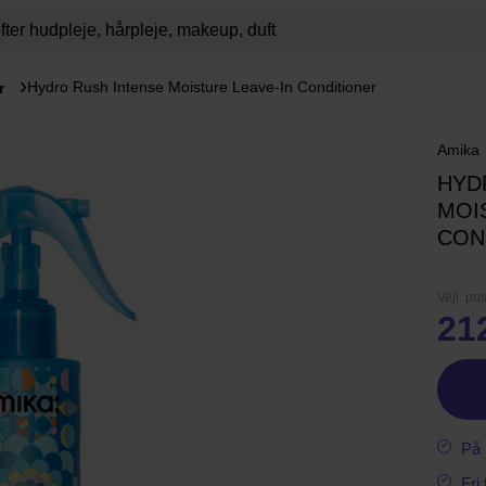
Hydro Rush Intense Moisture Leave-In Conditioner
r
Amika
HYD
MOI
CON
Vejl. pri
21
På 
Fri