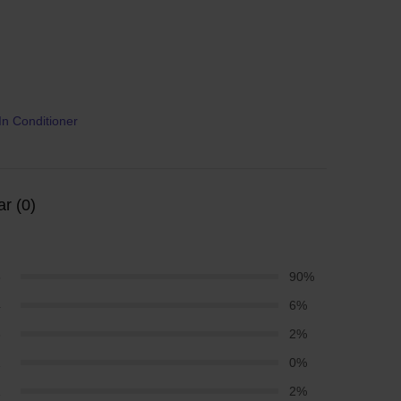
n Conditioner
r (0)
5
90%
4
6%
3
2%
2
0%
1
2%