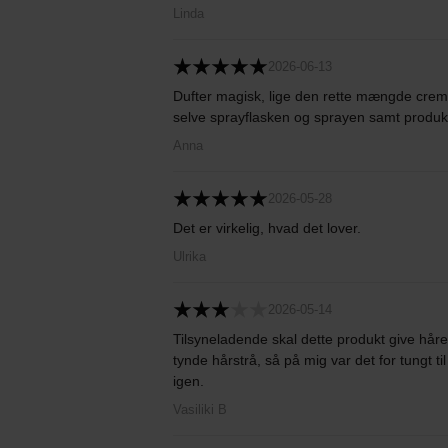
Linda
2026-06-13
Dufter magisk, lige den rette mængde crem
selve sprayflasken og sprayen samt produk
Anna
2026-05-28
Det er virkelig, hvad det lover.
Ulrika
2026-05-14
Tilsyneladende skal dette produkt give håre
tynde hårstrå, så på mig var det for tungt ti
igen.
Vasiliki B