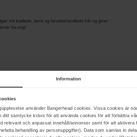
dgør mit krøllede, tørre og farvebehandlede hår og giver
jerner fra mig!
Information
e meget, men jeg synes den virker fin.
cookies
ngupplevelse använder Bangerhead cookies. Vissa cookies är nöd
itt samtycke krävs för att använda cookies för att förbättra vår
med relevant och anpassat innehåll/annonser samt för att aktiver
forskellige typer, men har aldrig haft gode resultater før.
nefatta behandling av personuppgifter). Data som samlas in del
eg bruger dette, jeg er så tilfreds, at jeg næsten ikke kan