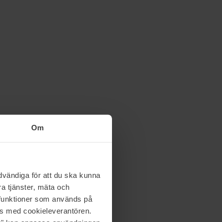
Om
vändiga för att du ska kunna
a tjänster, mäta och
a funktioner som används på
as med cookieleverantören.