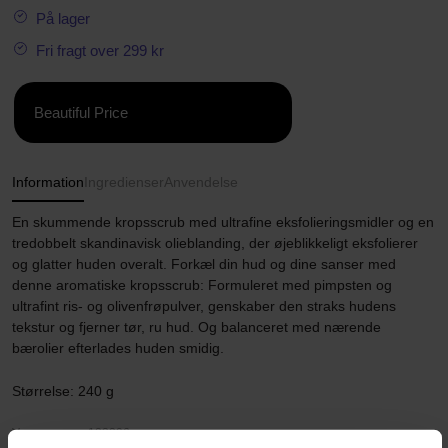
På lager
Fri fragt over 299 kr
Beautiful Price
Information
Ingredienser
Anvendelse
En skummende kropsscrub med ultrafine eksfolieringsmidler og en
tredobbelt skandinavisk olieblanding, der øjeblikkeligt eksfolierer
og glatter huden overalt. Forkæl din hud og dine sanser med
denne aromatiske kropsscrub: Formuleret med pimpsten og
ultrafint ris- og olivenfrøpulver, genskaber den straks hudens
tekstur og fjerner tør, ru hud. Og balanceret med nærende
bærolier efterlades huden smidig.
Størrelse: 240 g
Varenummer: 123396