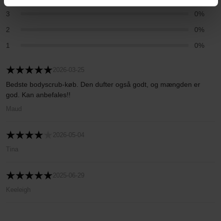
3
0%
2
0%
1
0%
2026-03-25
Bedste bodyscrub-køb. Den dufter også godt, og mængden er
god. Kan anbefales!!
Maud
2026-05-04
Tina
2025-06-29
Keeleigh