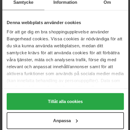
Samtycke
Information
Om
Kategorier:
Hjem
Hudpleje
Denna webbplats använder cookies
Kropp
För att ge dig en bra shoppingupplevelse använder
Body scrub
Bangerhead cookies. Vissa cookies är nödvändiga för att
Touch Retexturizing Body Scrub Jumbo
du ska kunna använda webbplatsen, medan ditt
samtycke krävs för att använda cookies för att förbättra
våra tjänster, mäta och analysera trafik, förse dig med
Anmeldelser (3)
Spørgsmål og svar (0)
relevant och anpassat innehåll/annonser samt för att
aktivera funktioner som används på sociala medier media
(kan innefatta behandling av personuppgifter). Data som
4.7
samlas in delas med cookieleverantören. Genom att
trycka på "Tillåt alla cookies" accepterar du alla cookies,
medan du under "Detaljer" kan anpassa användningen av
Tillåt alla cookies
Baseret på 3 anmeldelser
cookies. Du kan när som helst återkalla ditt samtycke.
För mer information se vår Cookie Policy samt vår
5
67%
Anpassa
Integritetspolicy.
4
33%