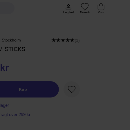
Log ind
Favorit
Kurv
 Stockholm
(1)
M STICKS
kr
Køb
Favorit
lager
 fragt over 299 kr