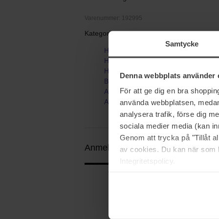
Varenummer: 192995
Kategorier:
Samtycke
Hjem
Hudpleje
Hårfjerning
Denna webbplats använder 
Barbering
För att ge dig en bra shoppi
Aftershave
Alum Sticks
använda webbplatsen, medan d
analysera trafik, förse dig 
sociala medier media (kan in
Genom att trycka på "Tillåt 
Anmeldelser (1)
Spørgsmål og svar
av cookies. Du kan när som h
Integritetspolicy.
5