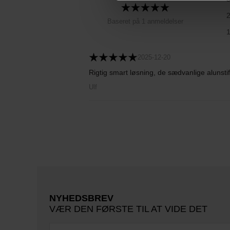
Baseret på 1 anmeldelser
2025-12-20
Rigtig smart løsning, de sædvanlige alunsti
Ulf
NYHEDSBREV
VÆR DEN FØRSTE TIL AT VIDE DET