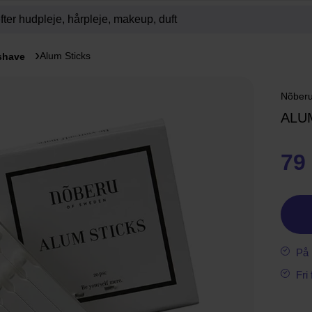
Alum Sticks
shave
Nõberu
ALU
79 
På 
Fri