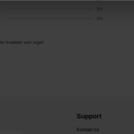
2
0%
1
0%
fter knækker som regel!
Support
Kontakt os