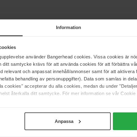
Information
cookies
ngupplevelse använder Bangerhead cookies. Vissa cookies är nöd
itt samtycke krävs för att använda cookies för att förbättra vår
med relevant och anpassat innehåll/annonser samt för att aktiver
nefatta behandling av personuppgifter). Data som samlas in del
alla cookies" accepterar du alla cookies, medan du under "Detal
 (0)
elst återkalla ditt samtycke. För mer information se vår Cookie
5
100%
Anpassa
4
0%
3
0%