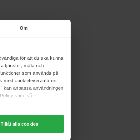
Om
vändiga för att du ska kunna
a tjänster, mäta och
a funktioner som används på
as med cookieleverantören.
jer" kan anpassa användningen
 Policy samt vår
Tillåt alla cookies