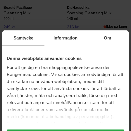
Beauté Pacifique
Dr. Hauschka
Cleansing Milk
Soothing Cleansing Milk
200 ml
145 ml
249 kr
216 kr
Ikke på lager
Normalpris 258 kr
Samtycke
Information
Om
Lenoites
Lumene
Prestige Rebalancing Milk
Soothing Cleansing Milk
Cleanser
150 ml
Denna webbplats använder cookies
200 ml
För att ge dig en bra shoppingupplevelse använder
234 kr
68 kr
Ikke på lager
Bangerhead cookies. Vissa cookies är nödvändiga för att
Normalpris 279 kr
Normalpris 83 kr
du ska kunna använda webbplatsen, medan ditt
Origins
Pixi
samtycke krävs för att använda cookies för att förbättra
Checks & Balances Milky Oil
Hydrating Milky Mist
våra tjänster, mäta och analysera trafik, förse dig med
Cleanser + Makeup Melter
80 ml
relevant och anpassat innehåll/annonser samt för att
150 ml
aktivera funktioner som används på sociala medier
207 kr
180 kr
media (kan innefatta behandling av personuppgifter).
Normalpris 230 kr
Normalpris 199 kr
Data som samlas in delas med cookieleverantören.
Pixi
Sensai
Genom att trycka på "Tillåt alla cookies" accepterar du