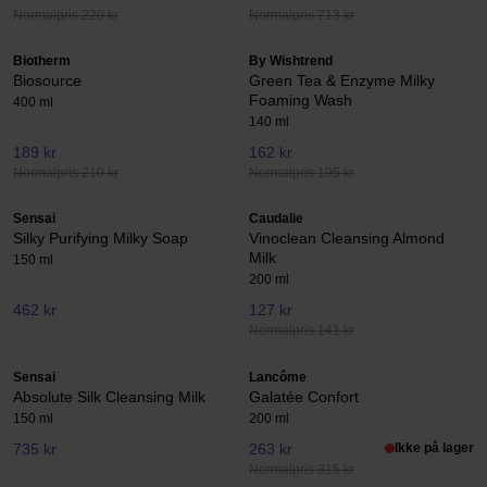
Normalpris 220 kr
Normalpris 713 kr
Biotherm
By Wishtrend
Biosource
Green Tea & Enzyme Milky
Foaming Wash
400 ml
140 ml
189 kr
162 kr
Normalpris 210 kr
Normalpris 195 kr
Sensai
Caudalie
Silky Purifying Milky Soap
Vinoclean Cleansing Almond
Milk
150 ml
200 ml
462 kr
127 kr
Normalpris 141 kr
Sensai
Lancôme
Absolute Silk Cleansing Milk
Galatée Confort
150 ml
200 ml
735 kr
263 kr
Ikke på lager
Normalpris 315 kr