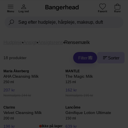
Menu
Log ind
Favorit
Kurv
Hudpleje
Ansigt
Ansigtsrens
Rensemælk
Filter
Sorter
18 produkter
Maria Åkerberg
MANTLE
AHA Cleansing Milk
The Magic Milk
250 ml
125 ml
207 kr
162 kr
Normalpris 244 kr
Normalpris 195 kr
Clarins
Lancôme
Velvet Cleansing Milk
Génifique Lotion Ultimate
200 ml
150 ml
198 kr
Ikke på lager
639 kr