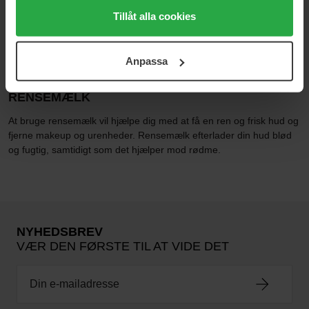
Milky Tonic
Silky Purifying Cleansing Milk
alla cookies, medan du under "Detaljer" kan anpassa
Tillåt alla cookies
100 ml
150 ml
användningen av cookies. Du kan när som helst återkalla
117 kr
462 kr
ditt samtycke. För mer information se vår Cookie Policy
Normalpris 129 kr
Anpassa
samt vår Integritetspolicy.
RENSEMÆLK
At bruge rensemælk vil hjælpe dig med at få en ren og frisk hud og
fjerne makeup og urenheder. Rensemælk efterlader din hud blød
og fugtig, samtidigt som det hjælper mod rødme.
NYHEDSBREV
VÆR DEN FØRSTE TIL AT VIDE DET