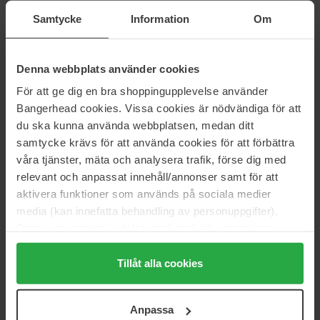
Mascure Nutrition Solution
Pick-Me-Up Plumping Mask
Samtycke
Information
Om
Sheet Mask
20 g
27 ml
29 kr
117 kr
Denna webbplats använder cookies
Normalpris 34 kr
Normalpris 129 kr
För att ge dig en bra shoppingupplevelse använder
Pixi
SKIN1004
Bangerhead cookies. Vissa cookies är nödvändiga för att
VOLUME Collagen Boost Sheet
Madagascar Centella
Mask
du ska kunna använda webbplatsen, medan ditt
5 pcs
3 pcs
samtycke krävs för att använda cookies för att förbättra
117 kr
113 kr
våra tjänster, mäta och analysera trafik, förse dig med
Normalpris 129 kr
Normalpris 125 kr
relevant och anpassat innehåll/annonser samt för att
aktivera funktioner som används på sociala medier
Biodance
FILORGA
media (kan innefatta behandling av personuppgifter).
Hydro Cera-Nol Real Deep
Lift-Mask
Data som samlas in delas med cookieleverantören.
Mask
23 ml
136 g
Genom att trycka på "Tillåt alla cookies" accepterar du
alla cookies, medan du under "Detaljer" kan anpassa
Tillåt alla cookies
179 kr
102 kr
Normalpris 113 kr
användningen av cookies. Du kan när som helst återkalla
ditt samtycke. För mer information se vår Cookie Policy
Mixsoon
MISSHA
Anpassa
samt vår Integritetspolicy.
Bean Toner Pad
Airy Fit Sheet Mask