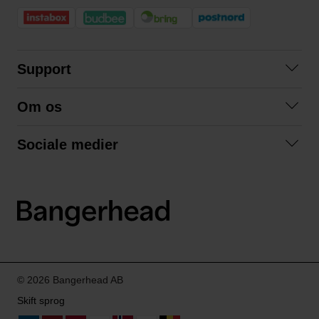
Support
Kontakt os
Om os
Spørgsmål og svar
Om os
Betingelser
Sociale medier
Samarbejd med os
Returnering
Facebook
Bæredygtighed
Privatlivspolitik
Instagram
LinkedIn
© 2026 Bangerhead AB
Skift sprog