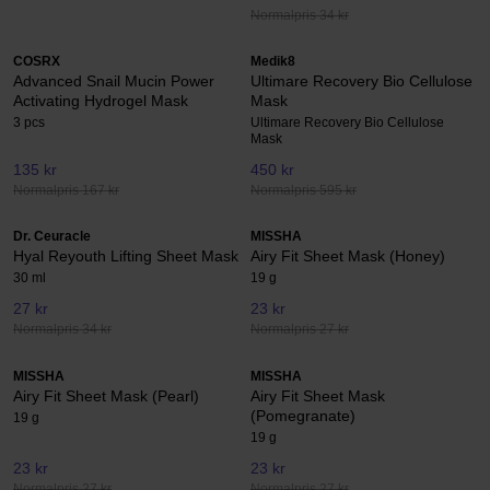
Normalpris 34 kr
COSRX
Medik8
Advanced Snail Mucin Power
Ultimare Recovery Bio Cellulose
Activating Hydrogel Mask
Mask
3 pcs
Ultimare Recovery Bio Cellulose
Mask
135 kr
450 kr
Normalpris 167 kr
Normalpris 595 kr
Dr. Ceuracle
MISSHA
Hyal Reyouth Lifting Sheet Mask
Airy Fit Sheet Mask (Honey)
30 ml
19 g
27 kr
23 kr
Normalpris 34 kr
Normalpris 27 kr
MISSHA
MISSHA
Airy Fit Sheet Mask (Pearl)
Airy Fit Sheet Mask
(Pomegranate)
19 g
19 g
23 kr
23 kr
Normalpris 27 kr
Normalpris 27 kr