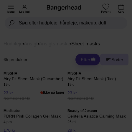
Menu
Log ind
Favorit
Kurv
Hudpleje
Ansigt
Ansigtsmaske
Sheet masks
Filter
Sorter
65 produkter
MISSHA
MISSHA
Airy Fit Sheet Mask (Cucumber)
Airy Fit Sheet Mask (Rice)
19 g
19 g
23 kr
Ikke på lager
23 kr
Normalpris 27 kr
Normalpris 27 kr
Medicube
Beauty of Joseon
PDRN Pink Collagen Gel Mask
Centella Asiatica Calming Mask
4 pcs
25 ml
170 kr
29 kr