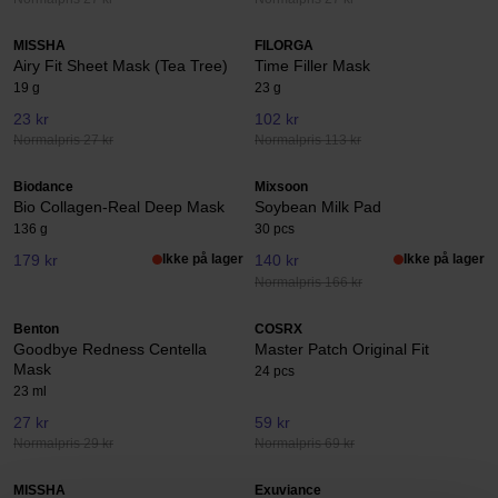
MISSHA
FILORGA
Airy Fit Sheet Mask (Tea Tree)
Time Filler Mask
19 g
23 g
23 kr
102 kr
Normalpris 27 kr
Normalpris 113 kr
Biodance
Mixsoon
Bio Collagen-Real Deep Mask
Soybean Milk Pad
136 g
30 pcs
179 kr
Ikke på lager
140 kr
Ikke på lager
Normalpris 166 kr
Benton
COSRX
Goodbye Redness Centella
Master Patch Original Fit
Mask
24 pcs
23 ml
27 kr
59 kr
Normalpris 29 kr
Normalpris 69 kr
MISSHA
Exuviance