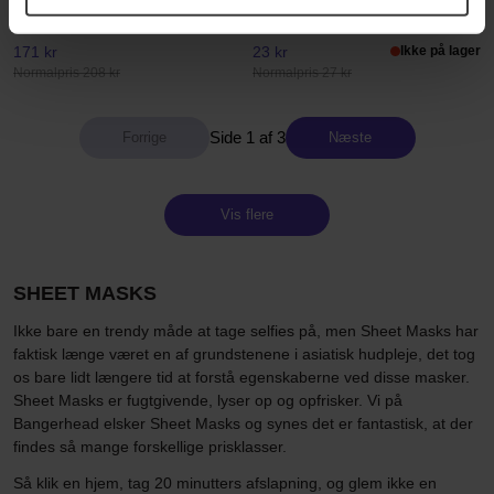
70 pcs
19 g
171 kr
23 kr
Ikke på lager
Normalpris 208 kr
Normalpris 27 kr
Side 1 af 3
Næste
Vis flere
SHEET MASKS
Ikke bare en trendy måde at tage selfies på, men Sheet Masks har
faktisk længe været en af grundstenene i asiatisk hudpleje, det tog
os bare lidt længere tid at forstå egenskaberne ved disse masker.
Sheet Masks er fugtgivende, lyser op og opfrisker. Vi på
Bangerhead elsker Sheet Masks og synes det er fantastisk, at der
findes så mange forskellige prisklasser.
Så klik en hjem, tag 20 minutters afslapning, og glem ikke en