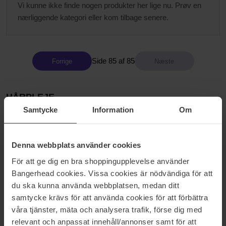
Vi kunne ikke finde nogen produkter her lige nu. Prøv en
nærliggende kategori eller kom tilbage senere.
Side 85 af 85
Forrige
HÅRPLEJE
Samtycke
Information
Om
har siden starten været grundstenen i Bangerheads virksomhed,
så hårprodukter er selvfølgelig lidt ekstra elsket hos os. Med vores
egen frisør i Stockholm møder vi mange trend-følsomme kunder,
Denna webbplats använder cookies
så vi opsnapper hurtigt de seneste trends indenfor hårpleje. Vi er
desuden utroligt stolte over at kunne præsentere vores eget
För att ge dig en bra shoppingupplevelse använder
hårpleje mærke Bangerhead Professional, hvor vi lige nu kan
Bangerhead cookies. Vissa cookies är nödvändiga för att
tilbyde produkter såsom shampoo, balsam, tørshampoo,
du ska kunna använda webbplatsen, medan ditt
varmespray og saltvandsspray – Du kan altid finde et opdateret
samtycke krävs för att använda cookies för att förbättra
sortiment på bangerhead.dk
våra tjänster, mäta och analysera trafik, förse dig med
relevant och anpassat innehåll/annonser samt för att