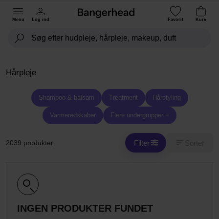
Menu
Log ind
Favorit
Kurv
Hårpleje
Shampoo & balsam
Treatment
Hårstyling
Varmeredskaber
Flere undergrupper +
Filter
Sorter
2039 produkter
INGEN PRODUKTER FUNDET