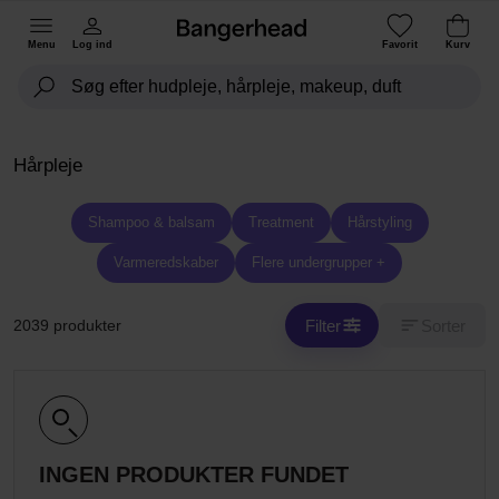
Menu
Log ind
Favorit
Kurv
Hårpleje
Shampoo & balsam
Treatment
Hårstyling
Varmeredskaber
Flere undergrupper +
Filter
Sorter
2039 produkter
INGEN PRODUKTER FUNDET