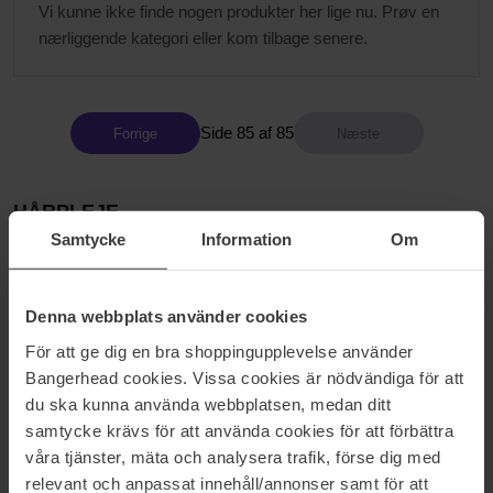
Vi kunne ikke finde nogen produkter her lige nu. Prøv en
nærliggende kategori eller kom tilbage senere.
Side 85 af 85
Forrige
HÅRPLEJE
Samtycke
Information
Om
har siden starten været grundstenen i Bangerheads virksomhed,
så hårprodukter er selvfølgelig lidt ekstra elsket hos os. Med vores
egen frisør i Stockholm møder vi mange trend-følsomme kunder,
Denna webbplats använder cookies
så vi opsnapper hurtigt de seneste trends indenfor hårpleje. Vi er
desuden utroligt stolte over at kunne præsentere vores eget
För att ge dig en bra shoppingupplevelse använder
hårpleje mærke Bangerhead Professional, hvor vi lige nu kan
Bangerhead cookies. Vissa cookies är nödvändiga för att
tilbyde produkter såsom shampoo, balsam, tørshampoo,
du ska kunna använda webbplatsen, medan ditt
varmespray og saltvandsspray – Du kan altid finde et opdateret
samtycke krävs för att använda cookies för att förbättra
sortiment på bangerhead.dk
våra tjänster, mäta och analysera trafik, förse dig med
relevant och anpassat innehåll/annonser samt för att