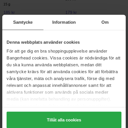
15 g
185 kr
179 kr
Normalpris 223 kr
Samtycke
Information
Om
BaByliss
Amika
Air Power Pro 2300 Hair Dryer
Perk Up Plus Extended Clean
Dry Shampoo
1 pcs
Denna webbplats använder cookies
94 ml
För att ge dig en bra shoppingupplevelse använder
504 kr
129 kr
Bangerhead cookies. Vissa cookies är nödvändiga för att
Normalpris 628 kr
du ska kunna använda webbplatsen, medan ditt
samtycke krävs för att använda cookies för att förbättra
Briogeo
Denman
Style + Treat™ Sleek Stick
D3 The Original Styler 7 Row
våra tjänster, mäta och analysera trafik, förse dig med
Black
15 g
relevant och anpassat innehåll/annonser samt för att
1 pcs
aktivera funktioner som används på sociala medier
185 kr
135 kr
media (kan innefatta behandling av personuppgifter).
Normalpris 223 kr
Normalpris 149 kr
Data som samlas in delas med cookieleverantören.
Genom att trycka på "Tillåt alla cookies" accepterar du
Olaplex
IDUN Minerals
Bond Maintenance
Volume Shampoo
alla cookies, medan du under "Detaljer" kan anpassa
Tillåt alla cookies
250 ml
250 ml
användningen av cookies. Du kan när som helst återkalla