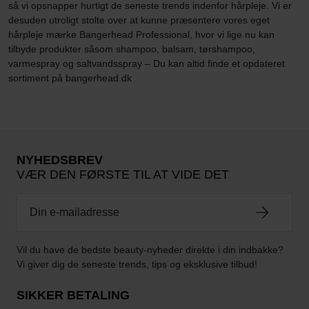
så vi opsnapper hurtigt de seneste trends indenfor hårpleje. Vi er
desuden utroligt stolte over at kunne præsentere vores eget
hårpleje mærke Bangerhead Professional, hvor vi lige nu kan
tilbyde produkter såsom shampoo, balsam, tørshampoo,
varmespray og saltvandsspray – Du kan altid finde et opdateret
sortiment på bangerhead.dk
NYHEDSBREV
VÆR DEN FØRSTE TIL AT VIDE DET
Vil du have de bedste beauty-nyheder direkte i din indbakke?
Vi giver dig de seneste trends, tips og eksklusive tilbud!
SIKKER BETALING