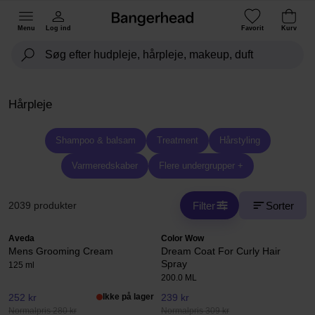
Menu
Log ind
Favorit
Kurv
Hårpleje
Shampoo & balsam
Treatment
Hårstyling
Varmeredskaber
Flere undergrupper +
Filter
Sorter
2039 produkter
Aveda
Color Wow
Mens Grooming Cream
Dream Coat For Curly Hair
Spray
125 ml
200.0 ML
252 kr
Ikke på lager
239 kr
Normalpris 280 kr
Normalpris 309 kr