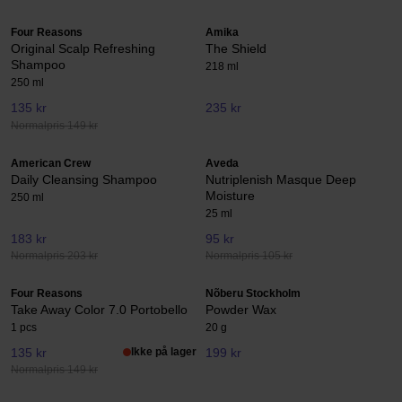
Four Reasons
Amika
Original Scalp Refreshing
The Shield
Shampoo
218 ml
250 ml
135 kr
235 kr
Normalpris 149 kr
American Crew
Aveda
Daily Cleansing Shampoo
Nutriplenish Masque Deep
Moisture
250 ml
25 ml
183 kr
95 kr
Normalpris 203 kr
Normalpris 105 kr
Four Reasons
Nõberu Stockholm
Take Away Color 7.0 Portobello
Powder Wax
1 pcs
20 g
135 kr
Ikke på lager
199 kr
Normalpris 149 kr