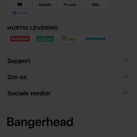
HURTIG LEVERING
Support
Kontakt os
Om os
Spørgsmål og svar
Om os
Betingelser
Sociale medier
Samarbejd med os
Returnering
Facebook
Bæredygtighed
Privatlivspolitik
Instagram
LinkedIn