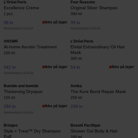
L'Oréal Paris
Four Reasons
Excellence Crème
Original Silver Shampoo
1 pcs
300 ml
99 kr
Ikke på lager
99 kr
Normalpris 118 kr
Normalpris 109 kr
ANSWR
L'Oréal Paris
At-home Keratin Treatment
Elvital Extraordinary Oil Hair
Mask
100 ml
300 ml
342 kr
Ikke på lager
54 kr
Ikke på lager
Normalpris 379 kr
Bumble and bumble
Amika
Thickening Dryspun
The Kure Bond Repair Mask
150 ml
250 ml
284 kr
Ikke på lager
299 kr
Normalpris 315 kr
Briogeo
Beauté Pacifique
Style + Treat™ Dry Shampoo
Shower Gel Body & Hair
Puff
200 ml