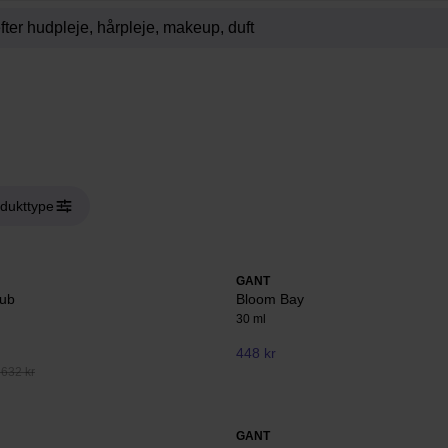
dukttype
GANT
lub
Bloom Bay
30 ml
448 kr
 632 kr
GANT