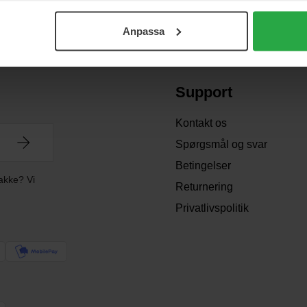
Anpassa
Support
Kontakt os
Spørgsmål og svar
Betingelser
akke? Vi
Returnering
Privatlivspolitik