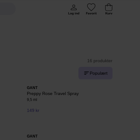
Log ind
Favorit
Kurv
16 produkter
Populært
GANT
Preppy Rose Travel Spray
9,5 ml
149 kr
GANT