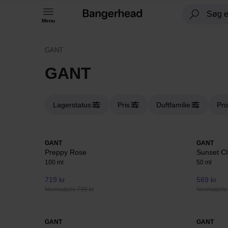
Menu
GANT
GANT
Lagerstatus
Pris
Duftfamilie
Pro
GANT
GANT
Preppy Rose
Sunset C
100 ml
50 ml
719 kr
569 kr
Normalpris 798 kr
Normalpris
GANT
GANT