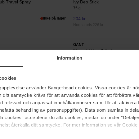
ub Travel Spray
Ivy Deo Stick
75 g
Ikke på lager
204 kr
Normalpris 226 kr
GANT
Mignight Hair & Body
Shower Gel
200 ml
Information
Ikke på lager
215 kr
cookies
ngupplevelse använder Bangerhead cookies. Vissa cookies är nöd
GANT
itt samtycke krävs för att använda cookies för att förbättra vår
Ivy
med relevant och anpassat innehåll/annonser samt för att aktiver
50 ml
nefatta behandling av personuppgifter). Data som samlas in del
477 kr
I
alla cookies" accepterar du alla cookies, medan du under "Detal
 226 kr
Normalpris 530 kr
elst återkalla ditt samtycke. För mer information se vår Cookie