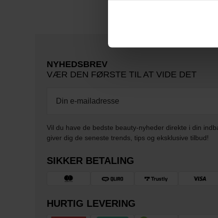
NYHEDSBREV
VÆR DEN FØRSTE TIL AT VIDE DET
Vil du have de bedste beauty-nyheder direkte i din indb
giver dig de seneste trends, tips og eksklusive tilbud!
SIKKER BETALING
HURTIG LEVERING