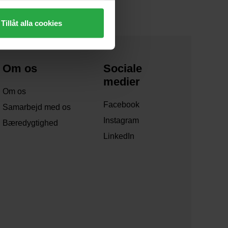
Tillåt alla cookies
Om os
Sociale
medier
Om os
Facebook
Samarbejd med os
Instagram
Bæredygtighed
LinkedIn