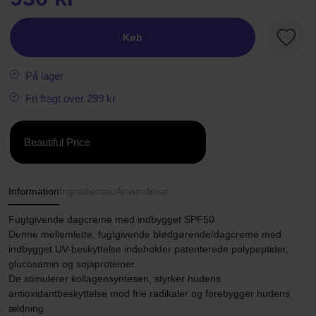
Køb
Favori
På lager
Fri fragt over 299 kr
Beautiful Price
Information
Ingredienser
Anvendelse
Fugtgivende dagcreme med indbygget SPF50
Denne mellemlette, fugtgivende blødgørende/dagcreme med
indbygget UV-beskyttelse indeholder patenterede polypeptider,
glucosamin og sojaproteiner.
De stimulerer kollagensyntesen, styrker hudens
antioxidantbeskyttelse mod frie radikaler og forebygger hudens
ældning.