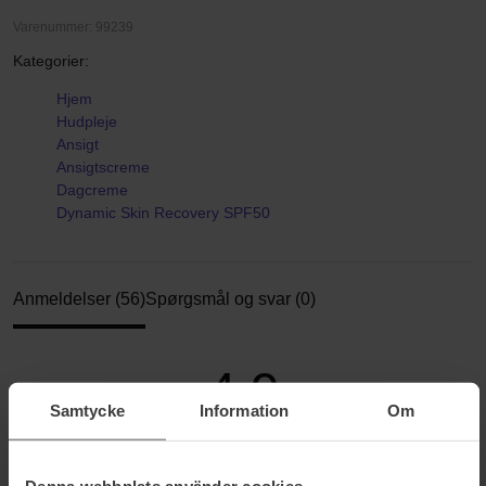
Varenummer: 99239
Kategorier:
Hjem
Hudpleje
Ansigt
Ansigtscreme
Dagcreme
Dynamic Skin Recovery SPF50
Anmeldelser (56)
Spørgsmål og svar (0)
4.9
Samtycke
Information
Om
Baseret på 56 anmeldelser
Denna webbplats använder cookies