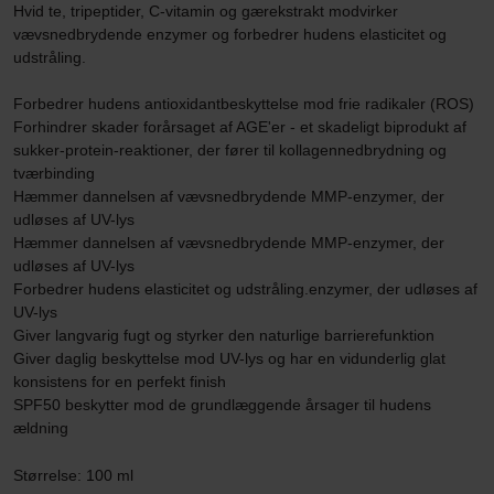
Hvid te, tripeptider, C-vitamin og gærekstrakt modvirker
vævsnedbrydende enzymer og forbedrer hudens elasticitet og
udstråling.
Forbedrer hudens antioxidantbeskyttelse mod frie radikaler (ROS)
Forhindrer skader forårsaget af AGE'er - et skadeligt biprodukt af
sukker-protein-reaktioner, der fører til kollagennedbrydning og
tværbinding
Hæmmer dannelsen af vævsnedbrydende MMP-enzymer, der
udløses af UV-lys
Hæmmer dannelsen af vævsnedbrydende MMP-enzymer, der
udløses af UV-lys
Forbedrer hudens elasticitet og udstråling.enzymer, der udløses af
UV-lys
Giver langvarig fugt og styrker den naturlige barrierefunktion
Giver daglig beskyttelse mod UV-lys og har en vidunderlig glat
konsistens for en perfekt finish
SPF50 beskytter mod de grundlæggende årsager til hudens
ældning
Størrelse: 100 ml