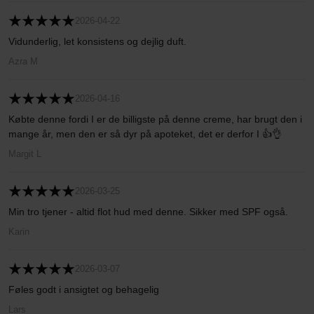
2026-04-22
Vidunderlig, let konsistens og dejlig duft.
Azra M
2026-04-16
Købte denne fordi I er de billigste på denne creme, har brugt den i
mange år, men den er så dyr på apoteket, det er derfor I 👍👌
Margit L
2026-03-25
Min tro tjener - altid flot hud med denne. Sikker med SPF også.
Karin
2026-03-07
Føles godt i ansigtet og behagelig
Lars