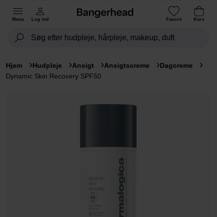
Menu
Log ind
Favorit
Kurv
Hjem
Hudpleje
Ansigt
Ansigtscreme
Dagcreme
Dynamic Skin Recovery SPF50