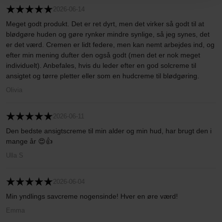
2026-06-14
Meget godt produkt. Det er ret dyrt, men det virker så godt til at
blødgøre huden og gøre rynker mindre synlige, så jeg synes, det
er det værd. Cremen er lidt federe, men kan nemt arbejdes ind, og
efter min mening dufter den også godt (men det er nok meget
individuelt). Anbefales, hvis du leder efter en god solcreme til
ansigtet og tørre pletter eller som en hudcreme til blødgøring.
Olivia
2026-06-11
Den bedste ansigtscreme til min alder og min hud, har brugt den i
mange år 😍👍
Ulla S
2026-06-04
Min yndlings savcreme nogensinde! Hver en øre værd!
Emma