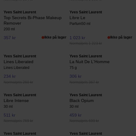
Yves Saint Laurent
Yves Saint Laurent
Top Secrets Bi-Phase Makeup
Libre Le
Remover
Parfum
50 ml
200 ml
357 kr
Ikke på lager
1 023 kr
Ikke på lager
Normalpris 1 223 kr
Yves Saint Laurent
Yves Saint Laurent
Lines Liberated
La Nuit De L'Homme
Lines Liberated
75 g
234 kr
306 kr
Normalpris 260 kr
Normalpris 367 kr
Yves Saint Laurent
Yves Saint Laurent
Libre Intense
Black Opium
30 ml
30 ml
511 kr
459 kr
Normalpris 769 kr
Normalpris 699 kr
Yves Saint Laurent
Yves Saint Laurent