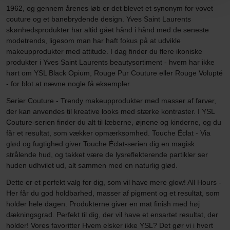
1962, og gennem årenes løb er det blevet et synonym for vovet
couture og et banebrydende design. Yves Saint Laurents
skønhedsprodukter har altid gået hånd i hånd med de seneste
modetrends, ligesom man har haft fokus på at udvikle
makeupprodukter med attitude. I dag finder du flere ikoniske
produkter i Yves Saint Laurents beautysortiment - hvem har ikke
hørt om YSL Black Opium, Rouge Pur Couture eller Rouge Volupté
- for blot at nævne nogle få eksempler.
Serier Couture - Trendy makeupprodukter med masser af farver,
der kan anvendes til kreative looks med stærke kontraster. I YSL
Couture-serien finder du alt til læberne, øjnene og kinderne, og du
får et resultat, som vækker opmærksomhed. Touche Éclat - Via
glød og fugtighed giver Touche Éclat-serien dig en magisk
strålende hud, og takket være de lysreflekterende partikler ser
huden udhvilet ud, alt sammen med en naturlig glød.
Dette er et perfekt valg for dig, som vil have mere glow! All Hours -
Her får du god holdbarhed, masser af pigment og et resultat, som
holder hele dagen. Produkterne giver en mat finish med høj
dækningsgrad. Perfekt til dig, der vil have et ensartet resultat, der
holder! Vores favoritter Hvem elsker ikke YSL? Det gør vi i hvert