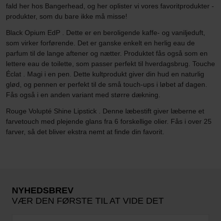
fald her hos Bangerhead, og her oplister vi vores favoritprodukter -
produkter, som du bare ikke må misse!
Black Opium EdP . Dette er en beroligende kaffe- og vaniljeduft,
som virker forførende. Det er ganske enkelt en herlig eau de
parfum til de lange aftener og nætter. Produktet fås også som en
lettere eau de toilette, som passer perfekt til hverdagsbrug. Touche
Éclat . Magi i en pen. Dette kultprodukt giver din hud en naturlig
glød, og pennen er perfekt til de små touch-ups i løbet af dagen.
Fås også i en anden variant med større dækning.
Rouge Volupté Shine Lipstick . Denne læbestift giver læberne et
farvetouch med plejende glans fra 6 forskellige olier. Fås i over 25
farver, så det bliver ekstra nemt at finde din favorit.
NYHEDSBREV
VÆR DEN FØRSTE TIL AT VIDE DET