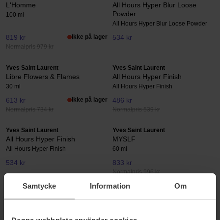
L'Homme
All Hours Hyper Blur Loose
Powder
100 ml
All Hours Hyper Blur Loose Powder
819 kr
Ikke på lager
534 kr
Normalpris 979 kr
Yves Saint Laurent
Yves Saint Laurent
Libre Flowers & Flames
All Hours Hyper Finish
30 ml
All Hours Hyper Finish
613 kr
Ikke på lager
486 kr
Normalpris 734 kr
Normalpris 539 kr
Yves Saint Laurent
Yves Saint Laurent
All Hours Hyper Finish
MYSLF
All Hours Hyper Finish
60 ml
534 kr
833 kr
Normalpris 996 kr
Samtycke
Information
Om
Yves Saint Laurent
Yves Saint Laurent
Libre Berry Crush
Velvet Crush Mono 32
30 ml
Velvet Crush Mono 32
Denna webbplats använder cookies