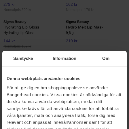
279 kr
162 kr
Normalpris 309 kr
Normalpris 179 kr
Sigma Beauty
Sigma Beauty
Hydrating Lip Gloss
Hydro Melt Lip Mask
Hydrating Lip Gloss
9,6 g
144 kr
219 kr
Normalpris 159 kr
Samtycke
Information
Om
Sigma Beauty
Sigma Beauty
Lip Cream
Matte Bronzer
5,1 g
8 g
171 kr
309 kr
Denna webbplats använder cookies
Normalpris 189 kr
För att ge dig en bra shoppingupplevelse använder
Bangerhead cookies. Vissa cookies är nödvändiga för att
Sigma Beauty
Sigma Beauty
Pencil Brush - E30
Sigma® Switch
du ska kunna använda webbplatsen, medan ditt
1 pcs
Sigma® Switch
samtycke krävs för att använda cookies för att förbättra
139 kr
159 kr
våra tjänster, mäta och analysera trafik, förse dig med
relevant och anpassat innehåll/annonser samt för att
aktivera funktioner som används på sociala medier