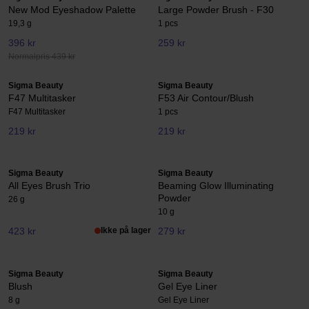
New Mod Eyeshadow Palette
Large Powder Brush - F30
19,3 g
1 pcs
396 kr
259 kr
Normalpris 439 kr
Sigma Beauty
Sigma Beauty
F47 Multitasker
F53 Air Contour/Blush
F47 Multitasker
1 pcs
219 kr
219 kr
Sigma Beauty
Sigma Beauty
All Eyes Brush Trio
Beaming Glow Illuminating
Powder
26 g
10 g
423 kr
Ikke på lager
279 kr
Sigma Beauty
Sigma Beauty
Blush
Gel Eye Liner
8 g
Gel Eye Liner